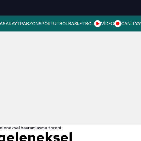
ASARAY
TRABZONSPOR
FUTBOL
BASKETBOL
VİDEO
CANLI YA
geleneksel bayramlaşma töreni
 geleneksel