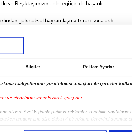
tlu ve Beşiktaşımızın geleceği için de başarılı
ardından geleneksel bayramlaşma töreni sona erdi.
I
Bilgiler
Reklam Ayarları
rlama faaliyetlerinin yürütülmesi amaçları ile çerezler kullan
Sonraki Haber
yıcı ve cihazlarını tanımlayarak çalışırlar.
Serdal Adalı:
Beşiktaş'a yakışır yer
de sizlere özel kişiselleştirilmiş reklamlar sunabilir, sayfalarım
değil
aparken amacımızın size daha iyi bir reklam deneyimi sunmak ol
imizden gelen çabayı gösterdiğimizi ve bu noktada, reklamların ma