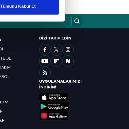
Tümünü Kabul Et
ar gösterilmeyecektir."
çerezler kullanılmaktadır. Bu
u hizmetlerinin sunulması
BIZI TAKIP EDIN
O
i ve sizlere yönelik
OL
nılacaktır.
ETBOL
kin detaylı bilgi için Ayarlar
 TAKIM
YBOL
UYGULAMALARIMIZI
ak ve sitemizde ilgili
R
İNDİRİN!
I TV
OR
BER