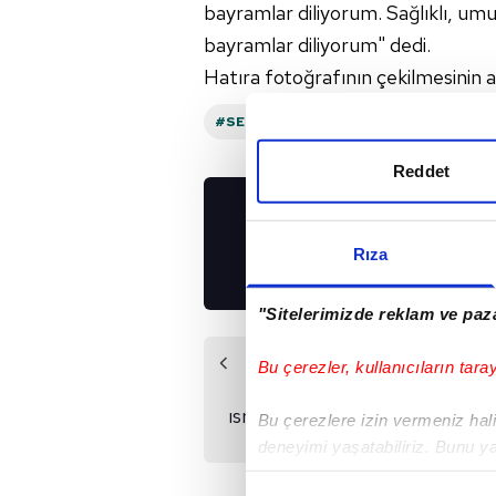
bayramlar diliyorum. Sağlıklı, umu
bayramlar diliyorum" dedi.
Hatıra fotoğrafının çekilmesinin 
#SERDAL ADALI
#BEŞIKTAŞ
Reddet
UYGULAMALARIMIZ
İNDİRİN!
Rıza
"Sitelerimizde reklam ve paza
Önceki Haber
Bu çerezler, kullanıcıların tara
Beşiktaş Banza'da
ısrarcı! İşte Braga'nın
Bu çerezlere izin vermeniz halin
istediği rakam
deneyimi yaşatabiliriz. Bunu y
içerikleri sunabilmek adına el