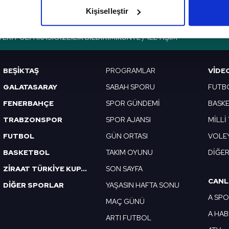
olduğunu sizlere hatırlatmak isteriz.
Kişiselleştir
çerezlere izin vermedikleri takdirde, kullanıcılara hedefli reklaml
VERI POLITIKASI
GIZLILIK BILDIRIMI
KÜNYE / İLETIŞIM
abilmek için İnternet Sitemizde kendimize ve üçüncü kişilere ait 
isel verileriniz işlenmekte olup gerekli olan çerezler bilgi toplum
BEŞİKTAŞ
PROGRAMLAR
VIDE
 çerezler, sitemizin daha işlevsel kılınması ve kişiselleştirilmes
GALATASARAY
SABAH SPORU
FUTB
 yapılması, amaçlarıyla sınırlı olarak açık rızanız dahilinde kulla
FENERBAHÇE
SPOR GÜNDEMİ
BASK
aşağıda yer alan panel vasıtasıyla belirleyebilirsiniz. Çerezlere iliş
TRABZONSPOR
SPOR AJANSI
MİLLİ
lgilendirme Metnimizi
ziyaret edebilirsiniz.
FUTBOL
GÜN ORTASI
VOLE
Korunması Kanunu uyarınca hazırlanmış Aydınlatma Metnimizi okum
BASKETBOL
TAKIM OYUNU
DİĞE
 çerezlerle ilgili bilgi almak için lütfen
tıklayınız
.
ZİRAAT TÜRKİYE KUPASI
SON SAYFA
CANL
DİĞER SPORLAR
YAŞASIN HAFTA SONU
A SP
MAÇ GÜNÜ
A HA
ARTI FUTBOL