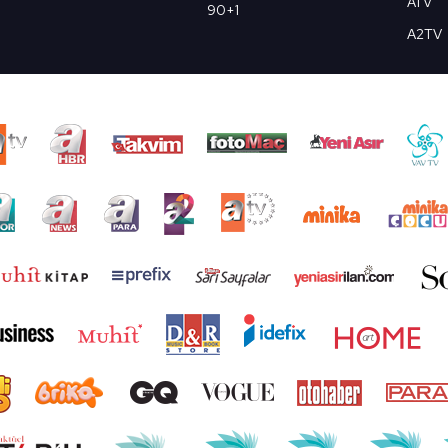
ATV
90+1
A2TV