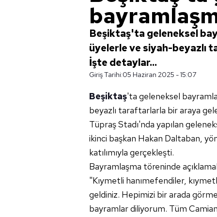
bayramlaşm
Beşiktaş'ta geleneksel ba
üyelerle ve siyah-beyazlı t
İşte detaylar...
Giriş Tarihi:
05 Haziran 2025 - 15:07
Beşiktaş
'ta geleneksel bayramla
beyazlı taraftarlarla bir araya gel
Tüpraş Stadı'nda yapılan gelene
ikinci başkan Hakan Daltaban, yön
katılımıyla gerçekleşti.
Bayramlaşma töreninde açıklamala
"Kıymetli hanımefendiler, kıymetl
geldiniz. Hepimizi bir arada görme
bayramlar diliyorum. Tüm Camiamı