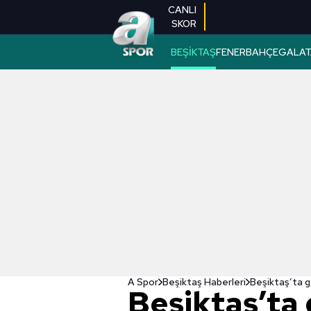
CANLI
SKOR
BEŞİKTAŞ
FENERBAHÇE
GALAT
A Spor
Beşiktaş Haberleri
Beşiktaş’ta 
Beşiktaş’ta