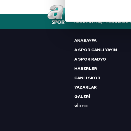
noktasında tek gelir kalemimiz 
Her halükârda, kullanıcılar, bu 
RSS
YAYIN AKIŞI
FREKANSLAR
Sizlere daha iyi bir hizmet sun
çerezler vasıtasıyla çeşitli kiş
ANASAYFA
amacıyla kullanılmaktadır. Diğer
A SPOR CANLI YAYIN
reklam/pazarlama faaliyetlerinin
A SPOR RADYO
Çerezlere ilişkin tercihlerinizi 
HABERLER
butonuna tıklayabilir,
Çerez Bi
CANLI SKOR
6698 sayılı Kişisel Verilerin 
YAZARLAR
mevzuata uygun olarak kullanılan
GALERİ
VİDEO