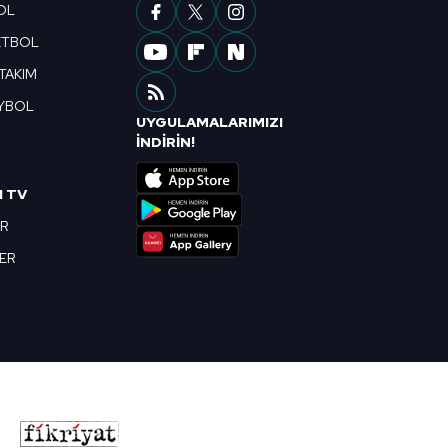
OL
ETBOL
 TAKIM
YBOL
UYGULAMALARIMIZI
R
İNDİRİN!
I TV
OR
BER