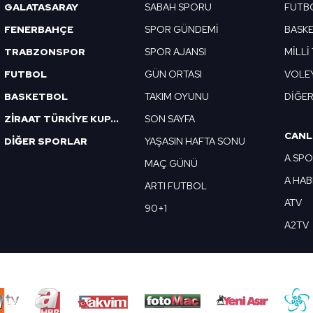
GALATASARAY
SABAH SPORU
FUTB
FENERBAHÇE
SPOR GÜNDEMİ
BASK
TRABZONSPOR
SPOR AJANSI
MİLLİ
FUTBOL
GÜN ORTASI
VOLE
BASKETBOL
TAKIM OYUNU
DİĞE
ZİRAAT TÜRKİYE KUPASI
SON SAYFA
CANL
DİĞER SPORLAR
YAŞASIN HAFTA SONU
A SP
MAÇ GÜNÜ
A HA
ARTI FUTBOL
ATV
90+1
A2TV