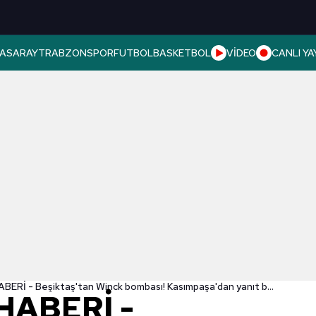
ASARAY
TRABZONSPOR
FUTBOL
BASKETBOL
VİDEO
CANLI YA
TRANSFER HABERİ - Beşiktaş'tan Winck bombası! Kasımpaşa'dan yanıt bekleniyor
HABERİ -