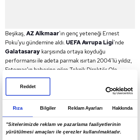
Beşikaş,
AZ Alkmaar
'ın genç yeteneği Ernest
Poku'yu gündemine aldı.
UEFA Avrupa Ligi
'nde
Galatasaray
karşısında ortaya koyduğu
performansı ile adeta parmak ısırtan 2004'lü yıldız,
Fotomaç'ın haberine göre Teknik Direktör Ole
Gunnar Solskjaer'dan tam not aldı. Norveçli
Reddet
çalıştırıcı, her iki kanatta da oynayabilen
Gana
asıllı
Hollandalı oyuncuyu önümüzdeki sezon mutlaka
kadrosunda görmek istediğini siyah-beyazlı
Rıza
Bilgiler
Reklam Ayarları
Hakkında
yöneticilere iletti. Genç futbolcu 1,5 milyon Euro'luk
bonservisiyle dikkat çekiyor.
"Sitelerimizde reklam ve pazarlama faaliyetlerinin
yürütülmesi amaçları ile çerezler kullanılmaktadır.
TARAFTAR POKU'YU İSTİYOR