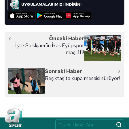
kullanılmaktadır. Bu çerezler vasıtasıyla çeşitli kişisel
UYGULAMALARIMIZI İNDİRİN!
verileriniz işlenmekte olup gerekli olan çerezler bilgi
toplumu hizmetlerinin sunulması amacıyla
kullanılmaktadır. Diğer çerezler, sitemizin daha işlevsel
kılınması ve kişiselleştirilmesi ve sizlere yönelik
reklam/pazarlama faaliyetlerinin yapılması, amaçlarıyla
Önceki Haber
sınırlı olarak açık rızanız dahilinde kullanılacaktır.
İşte Solskjaer'in İkas Eyüpspor
maçı 11'i!
Çerezlere ilişkin tercihlerinizi aşağıda yer alan panel
vasıtasıyla belirleyebilirsiniz. Çerezlere ilişkin detaylı bilgi
Sonraki Haber
için Ayarlar butonuna tıklayabilir,
Çerez Bilgilendirme
Beşiktaş'ta kupa mesaisi sürüyor!
Metnimizi
ziyaret edebilirsiniz.
6698 sayılı Kişisel Verilerin Korunması Kanunu uyarınca
hazırlanmış Aydınlatma Metnimizi okumak ve sitemizde
ilgili mevzuata uygun olarak kullanılan çerezlerle ilgili bilgi
almak için lütfen
tıklayınız
.