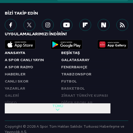
BIZI TAKIP EDIN
UYGULAMALARIMIZI İNDİRİN!
ANASAYFA
BEŞİKTAŞ
A SPOR CANLI YAYIN
GALATASARAY
A SPOR RADYO
FENERBAHÇE
HABERLER
TRABZONSPOR
CANLI SKOR
FUTBOL
YAZARLAR
BASKETBOL
GALERİ
ZİRAAT TÜRKİYE KUPASI
VİDEO
DİĞER SPORLAR
TÜMÜ
PROGRAMLAR
VIDEO
SABAH SPORU
FUTBOL
Copyright © 2026 A Spor. Tüm Hakları Saklıdır. Turkuvaz Haberleşme ve
SPOR GÜNDEMİ
BASKETBOL
Yayıncılık A.Ş.