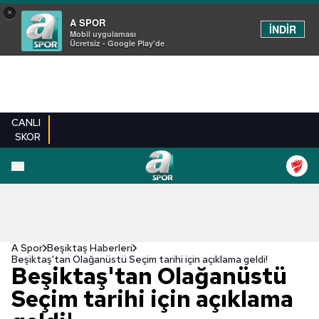
×
A SPOR
İNDİR
Mobil uygulaması
Ücretsiz - Google Play'de
CANLI
SKOR
A Spor
Beşiktaş Haberleri
Beşiktaş'tan Olağanüstü Seçim tarihi için açıklama geldi!
Beşiktaş'tan Olağanüstü
Seçim tarihi için açıklama