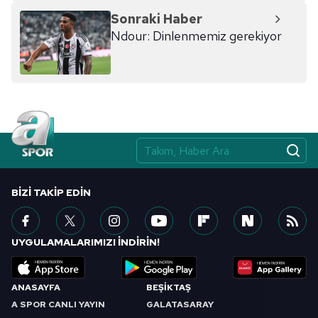
reklam/pazarlama faaliyetlerinin yapılması, amaçlarıyla
Sonraki Haber
sınırlı olarak açık rızanız dahilinde kullanılacaktır.
Ndour: Dinlenmemiz gerekiyor
Çerezlere ilişkin tercihlerinizi aşağıda yer alan panel
vasıtasıyla belirleyebilirsiniz. Çerezlere ilişkin detaylı bilgi
için Ayarlar butonuna tıklayabilir,
Çerez Bilgilendirme
Metnimizi
ziyaret edebilirsiniz.
6698 sayılı Kişisel Verilerin Korunması Kanunu uyarınca
hazırlanmış Aydınlatma Metnimizi okumak ve sitemizde
ilgili mevzuata uygun olarak kullanılan çerezlerle ilgili bilgi
BIZI TAKIP EDIN
almak için lütfen
tıklayınız
.
UYGULAMALARIMIZI İNDİRİN!
ANASAYFA
BEŞİKTAŞ
A SPOR CANLI YAYIN
GALATASARAY