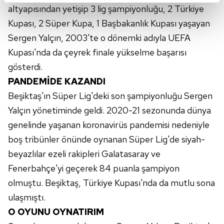
altyapısından yetişip 3 lig şampiyonluğu, 2 Türkiye
kalemimiz olduğunu sizlere hatırlatmak isteriz.
Kupası, 2 Süper Kupa, 1 Başbakanlık Kupası yaşayan
Her halükârda, kullanıcılar, bu çerezlere izin vermedikleri
Sergen Yalçın, 2003'te o dönemki adıyla UEFA
takdirde, kullanıcılara hedefli reklamlar
Kupası'nda da çeyrek finale yükselme başarısı
gösterilmeyecektir."
gösterdi.
PANDEMİDE KAZANDI
Sizlere daha iyi bir hizmet sunabilmek için İnternet
Sitemizde kendimize ve üçüncü kişilere ait çerezler
Beşiktaş'ın
Süper Lig'deki son şampiyonluğu Sergen
kullanılmaktadır. Bu çerezler vasıtasıyla çeşitli kişisel
Yalçın yönetiminde geldi. 2020-21 sezonunda dünya
verileriniz işlenmekte olup gerekli olan çerezler bilgi
genelinde yaşanan koronavirüs pandemisi nedeniyle
toplumu hizmetlerinin sunulması amacıyla
boş tribünler önünde oynanan Süper Lig'de siyah-
kullanılmaktadır. Diğer çerezler, sitemizin daha işlevsel
beyazlılar ezeli rakipleri Galatasaray ve
kılınması ve kişiselleştirilmesi ve sizlere yönelik
reklam/pazarlama faaliyetlerinin yapılması, amaçlarıyla
Fenerbahçe'yi geçerek 84 puanla şampiyon
sınırlı olarak açık rızanız dahilinde kullanılacaktır.
olmuştu. Beşiktaş, Türkiye Kupası'nda da mutlu sona
ulaşmıştı.
Çerezlere ilişkin tercihlerinizi aşağıda yer alan panel
O OYUNU OYNATIRIM
vasıtasıyla belirleyebilirsiniz. Çerezlere ilişkin detaylı bilgi