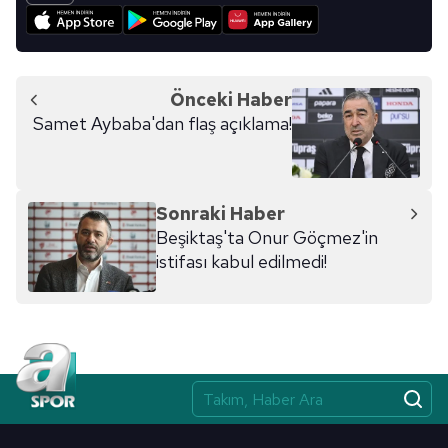
Önceki Haber
Samet Aybaba'dan flaş açıklama!
Sonraki Haber
Beşiktaş'ta Onur Göçmez'in
istifası kabul edilmedi!