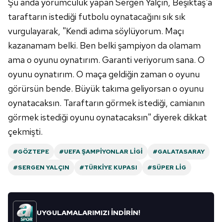
Şu
anda yorumculuk yapan Sergen Yalçın, Beşiktaş'a
için Ayarlar butonuna tıklayabilir,
Çerez Bilgilendirme
Metnimizi
ziyaret edebilirsiniz.
taraftarın istediği futbolu oynatacağını sık sık
vurgulayarak, "Kendi adıma söylüyorum. Maçı
6698 sayılı Kişisel Verilerin Korunması Kanunu uyarınca
kazanamam belki. Ben belki şampiyon da olamam
hazırlanmış Aydınlatma Metnimizi okumak ve sitemizde
ama o oyunu oynatırım. Garanti veriyorum sana. O
ilgili mevzuata uygun olarak kullanılan çerezlerle ilgili bilgi
oyunu oynatırım. O maça geldiğin zaman o oyunu
almak için lütfen
tıklayınız
.
görürsün bende. Büyük takıma geliyorsan o oyunu
oynatacaksın. Taraftarın görmek istediği, camianın
görmek istediği oyunu oynatacaksın" diyerek dikkat
çekmişti.
#GÖZTEPE
#UEFA ŞAMPIYONLAR LIGI
#GALATASARAY
#SERGEN YALÇIN
#TÜRKIYE KUPASI
#SÜPER LIG
UYGULAMALARIMIZI İNDİRİN!