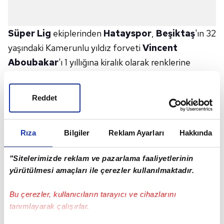
Süper Lig
ekiplerinden
Hatayspor
,
Beşiktaş
'ın 32
yaşındaki Kamerunlu yıldız forveti
Vincent
Aboubakar
'ı 1 yıllığına kiralık olarak renklerine
bağladı.
Kariyerinde Valenciennes, Lorient, Porto, Al Nasr ve
Reddet
Beşiktaş formaları giyen Aboubakar, Beşiktaş
formasıyla toplamda 117 resmi maçta sahaya
Rıza
Bilgiler
Reklam Ayarları
Hakkında
çıkarak, 60 gol ve 14 asist üretti. Kamerunlu golcü
sezon başında takımıyla yolların ayrılması konusunda
"Sitelerimizde reklam ve pazarlama faaliyetlerinin
anlaşmaya vardı. Aboubakar'ı ile 1 yıllığına kiralık
yürütülmesi amaçları ile çerezler kullanılmaktadır.
olarak kadrosuna katan Hatayspor kulübünden
yapılan açıklamada, "Tecrübeli golcü Vincent
Bu çerezler, kullanıcıların tarayıcı ve cihazlarını
Aboubakar ile 1 yıllık sözleşme imzaladık" denildi.
tanımlayarak çalışırlar.
🤙🏾Ｖｉｎｃｅｎｔ Ａｂｏｕｂａｋａｒ !!!