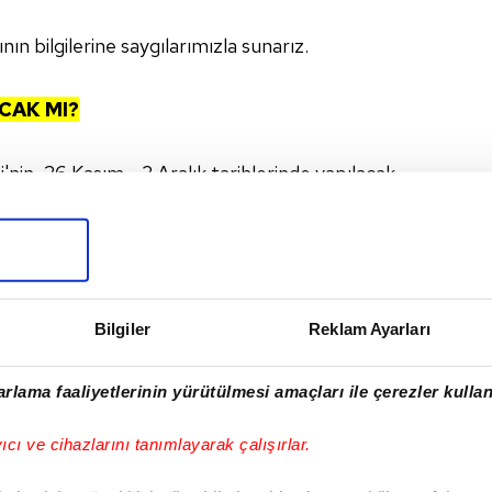
 bilgilerine saygılarımızla sunarız.
CAK MI?
in, 26 Kasım - 3 Aralık tarihlerinde yapılacak
sunda son kararını açıklaması bekleniyor.
TÜPRAŞ STADYUMU
Bilgiler
Reklam Ayarları
I
rlama faaliyetlerinin yürütülmesi amaçları ile çerezler kullan
yıcı ve cihazlarını tanımlayarak çalışırlar.