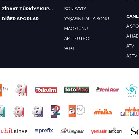
ZİRAAT TÜRKİYE KUPASI
SON SAYFA
CANL
DİĞER SPORLAR
YAŞASIN HAFTA SONU
A SP
MAÇ GÜNÜ
A HA
ARTI FUTBOL
ATV
90+1
A2TV