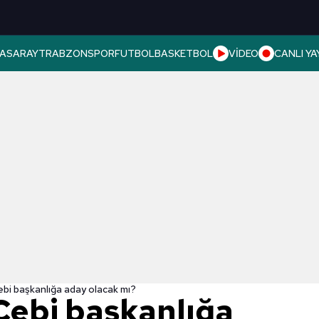
ASARAY
TRABZONSPOR
FUTBOL
BASKETBOL
VİDEO
CANLI YA
bi başkanlığa aday olacak mı?
ebi başkanlığa