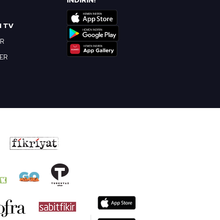
İNDİRİN!
I TV
OR
BER