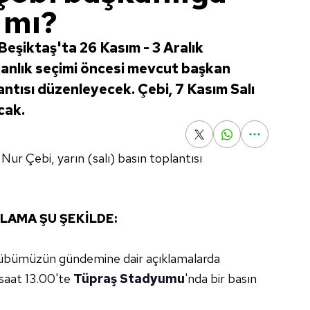
 mı?
Beşiktaş'ta 26 Kasım - 3 Aralık
kanlık seçimi öncesi mevcut başkan
ntısı düzenleyecek. Çebi, 7 Kasım Salı
cak.
r Çebi, yarın (salı) basın toplantısı
KLAMA ŞU ŞEKİLDE:
übümüzün gündemine dair açıklamalarda
saat 13.00'te
Tüpraş Stadyumu
'nda bir basın