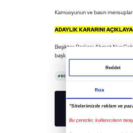
Kamuoyunun ve basın mensuplarının
ADAYLIK KARARINI AÇIKLAYA
Beşiktaş Başkanı Ahmet Nur Çebi'n
başkanlık seçimi için adaylık konu
Reddet
#BEŞIKTAŞ
#BEŞIKTAŞ KULÜBÜ
#
Rıza
UYGULAMALARIMIZ
"Sitelerimizde reklam ve paza
İNDİRİN!
Bu çerezler, kullanıcıların tara