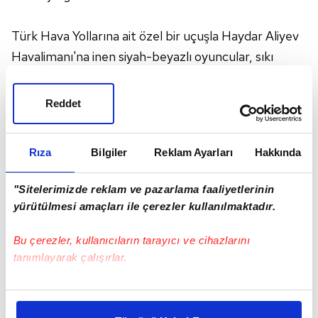
Türk Hava Yollarına ait özel bir uçuşla Haydar Aliyev
Havalimanı'na inen siyah-beyazlı oyuncular, sıkı
güvenlik önlemleriyle karşılandı. Beşiktaş Teknik
Direktörü Şenol Güneş ve futbolcular havalimanı
Reddet
çıkışında taraftarların coşkulu tezahüratlarıyla
karşılandı.
Rıza
Bilgiler
Reklam Ayarları
Hakkında
Başkent Bakü'deki Tofig Behramov Stadı'nda yarın
yapılacak müsabaka, TSİ 17.00'da başlayacak.
"Sitelerimizde reklam ve pazarlama faaliyetlerinin
yürütülmesi amaçları ile çerezler kullanılmaktadır.
BİLETLER NEREDEYSE HEPSİ TÜKENDİ
Bu çerezler, kullanıcıların tarayıcı ve cihazlarını
tanımlayarak çalışırlar.
Beşiktaş'ın Azerbaycan'da yarın maça çıkacak olması
ülkede büyük bir coşkuyla karşılandı. 32 bin kişilik
Bu çerezlere izin vermeniz halinde sizlere özel
Tofig Behramov Stadı için satışa çıkarılan ve geliri
kişiselleştirilmiş reklamlar sunabilir, sayfalarımızda sizlere