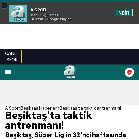
×
A SPOR
İNDİR
Mobil uygulaması
Ücretsiz - Google Play'de
CANLI
SKOR
A Spor
Beşiktaş Haberleri
Beşiktaş'ta taktik antrenmanı!
Beşiktaş'ta taktik
antrenmanı!
Beşiktaş, Süper Lig'in 32'nci haftasında