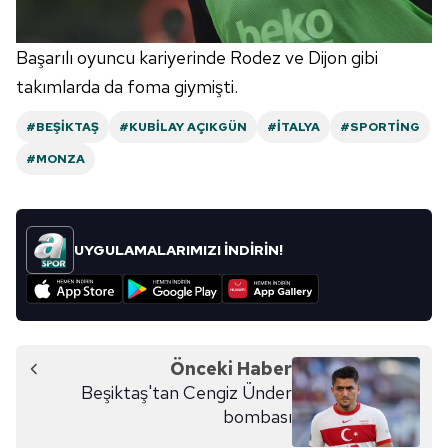
Başarılı oyuncu kariyerinde Rodez ve Dijon gibi
takımlarda da foma giymişti.
#BEŞIKTAŞ
#KUBILAY AÇIKGÜN
#İTALYA
#SPORTING
#MONZA
UYGULAMALARIMIZI İNDİRİN!
Önceki Haber
Beşiktaş'tan Cengiz Ünder
bombası