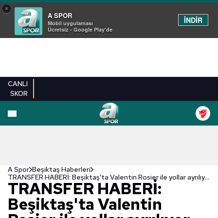
×
A SPOR
İNDİR
Mobil uygulaması
Ücretsiz - Google Play'de
CANLI
SKOR
A Spor
Beşiktaş Haberleri
TRANSFER HABERİ: Beşiktaş'ta Valentin Rosier ile yollar ayrılıyor mu? İtalya'dan flaş iddia!
TRANSFER HABERİ:
Beşiktaş'ta Valentin