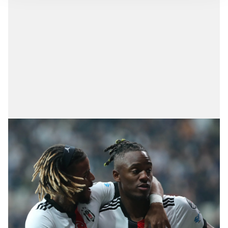
takdirde, kullanıcılara hedefli reklamlar
gösterilmeyecektir."
Sizlere daha iyi bir hizmet sunabilmek için İnternet
Sitemizde kendimize ve üçüncü kişilere ait çerezler
kullanılmaktadır. Bu çerezler vasıtasıyla çeşitli kişisel
verileriniz işlenmekte olup gerekli olan çerezler bilgi
toplumu hizmetlerinin sunulması amacıyla
kullanılmaktadır. Diğer çerezler, sitemizin daha işlevsel
kılınması ve kişiselleştirilmesi ve sizlere yönelik
reklam/pazarlama faaliyetlerinin yapılması, amaçlarıyla
sınırlı olarak açık rızanız dahilinde kullanılacaktır.
Çerezlere ilişkin tercihlerinizi aşağıda yer alan panel
vasıtasıyla belirleyebilirsiniz. Çerezlere ilişkin detaylı bilgi
için Ayarlar butonuna tıklayabilir,
Çerez Bilgilendirme
Metnimizi
ziyaret edebilirsiniz.
6698 sayılı Kişisel Verilerin Korunması Kanunu uyarınca