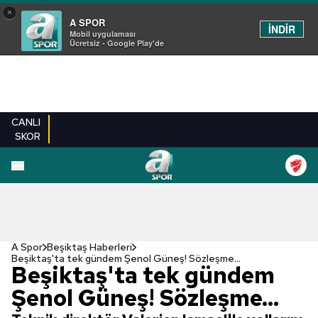
×
A SPOR
İNDİR
Mobil uygulaması
Ücretsiz - Google Play'de
CANLI
SKOR
A Spor
Beşiktaş Haberleri
Beşiktaş'ta tek gündem Şenol Güneş! Sözleşme...
Beşiktaş'ta tek gündem
Şenol Güneş! Sözleşme...