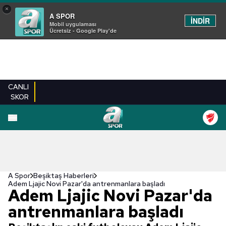
×
A SPOR
İNDİR
Mobil uygulaması
Ücretsiz - Google Play'de
CANLI
SKOR
A Spor
Beşiktaş Haberleri
Adem Ljajic Novi Pazar'da antrenmanlara başladı
Adem Ljajic Novi Pazar'da
antrenmanlara başladı