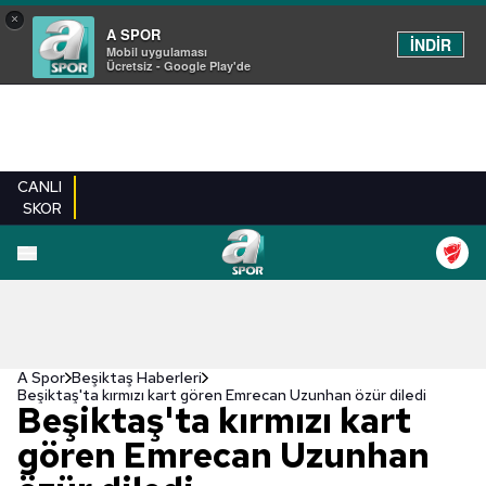
×
A SPOR
İNDİR
Mobil uygulaması
Ücretsiz - Google Play'de
CANLI
SKOR
A Spor
Beşiktaş Haberleri
Beşiktaş'ta kırmızı kart gören Emrecan Uzunhan özür diledi
Beşiktaş'ta kırmızı kart
gören Emrecan Uzunhan