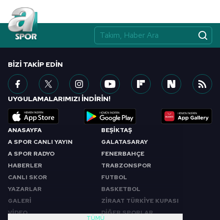
BIZI TAKIP EDIN
UYGULAMALARIMIZI İNDİRİN!
ANASAYFA
BEŞİKTAŞ
A SPOR CANLI YAYIN
GALATASARAY
A SPOR RADYO
FENERBAHÇE
HABERLER
TRABZONSPOR
CANLI SKOR
FUTBOL
YAZARLAR
BASKETBOL
GALERİ
ZİRAAT TÜRKİYE KUPASI
VİDEO
DİĞER SPORLAR
TÜMÜ