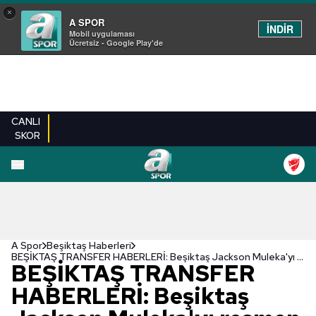
×
A SPOR
İNDİR
Mobil uygulaması
Ücretsiz - Google Play'de
CANLI
SKOR
A Spor
Beşiktaş Haberleri
BEŞİKTAŞ TRANSFER HABERLERİ: Beşiktaş Jackson Muleka'yı resmen açıkladı! İşte sözleşme detayları
BEŞİKTAŞ TRANSFER
HABERLERİ: Beşiktaş