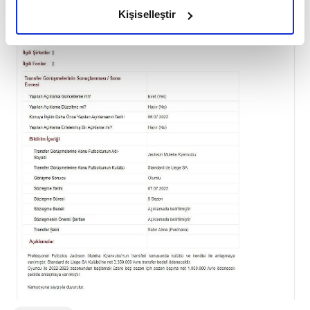
olduğunu ve sizlere en iyi içerikleri sunabilmek adına
Kişiselleştir
elimizden gelen çabayı gösterdiğimizi ve bu noktada,
reklamların maliyetlerimizi karşılamak noktasında tek gelir
kalemimiz olduğunu sizlere hatırlatmak isteriz.
Her halükârda, kullanıcılar, bu çerezlere izin vermedikleri
takdirde, kullanıcılara hedefli reklamlar
gösterilmeyecektir."
Sizlere daha iyi bir hizmet sunabilmek için İnternet
Sitemizde kendimize ve üçüncü kişilere ait çerezler
kullanılmaktadır. Bu çerezler vasıtasıyla çeşitli kişisel
verileriniz işlenmekte olup gerekli olan çerezler bilgi
toplumu hizmetlerinin sunulması amacıyla
kullanılmaktadır. Diğer çerezler, sitemizin daha işlevsel
kılınması ve kişiselleştirilmesi ve sizlere yönelik
reklam/pazarlama faaliyetlerinin yapılması, amaçlarıyla
sınırlı olarak açık rızanız dahilinde kullanılacaktır.