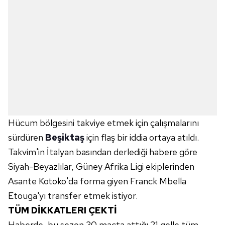
Hücum bölgesini takviye etmek için çalışmalarını
sürdüren
Beşiktaş
için flaş bir iddia ortaya atıldı.
Takvim'in İtalyan basından derlediği habere göre
Siyah-Beyazlılar, Güney Afrika Ligi ekiplerinden
Asante Kotoko'da forma giyen Franck Mbella
Etouga'yı transfer etmek istiyor.
TÜM DİKKATLERI ÇEKTİ
Haberde, bu sezon 30 maçta attığı 21 golle tüm