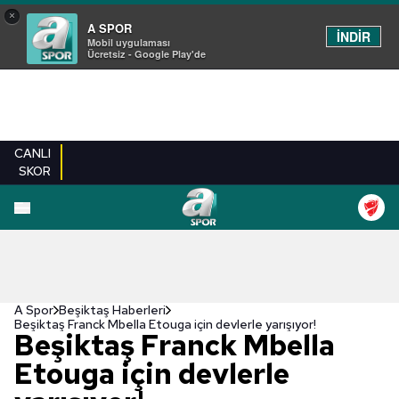
×
A SPOR
İNDİR
Mobil uygulaması
Ücretsiz - Google Play'de
CANLI
SKOR
A Spor
Beşiktaş Haberleri
Beşiktaş Franck Mbella Etouga için devlerle yarışıyor!
Beşiktaş Franck Mbella
Etouga için devlerle