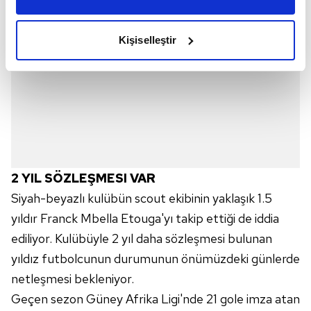
amacımızın size daha iyi bir reklam deneyimi sunmak
olduğunu ve sizlere en iyi içerikleri sunabilmek adına
Kişiselleştir
elimizden gelen çabayı gösterdiğimizi ve bu noktada,
reklamların maliyetlerimizi karşılamak noktasında tek gelir
kalemimiz olduğunu sizlere hatırlatmak isteriz.
Her halükârda, kullanıcılar, bu çerezlere izin vermedikleri
takdirde, kullanıcılara hedefli reklamlar
gösterilmeyecektir."
2 YIL SÖZLEŞMESI VAR
Sizlere daha iyi bir hizmet sunabilmek için İnternet
Siyah-beyazlı kulübün scout ekibinin yaklaşık 1.5
Sitemizde kendimize ve üçüncü kişilere ait çerezler
kullanılmaktadır. Bu çerezler vasıtasıyla çeşitli kişisel
yıldır Franck Mbella Etouga'yı takip ettiği de iddia
verileriniz işlenmekte olup gerekli olan çerezler bilgi
ediliyor. Kulübüyle 2 yıl daha sözleşmesi bulunan
toplumu hizmetlerinin sunulması amacıyla
yıldız futbolcunun durumunun önümüzdeki günlerde
kullanılmaktadır. Diğer çerezler, sitemizin daha işlevsel
netleşmesi bekleniyor.
kılınması ve kişiselleştirilmesi ve sizlere yönelik
Geçen sezon Güney Afrika Ligi'nde 21 gole imza atan
reklam/pazarlama faaliyetlerinin yapılması, amaçlarıyla