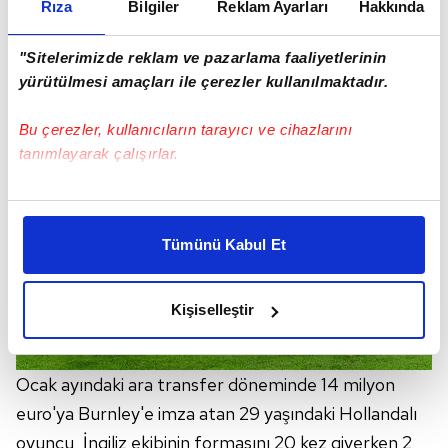
Rıza
Bilgiler
Reklam Ayarları
Hakkında
Sezona Wolfsburg'da başlayan Weghorst,
Bundesliga
'da çıktığı 18 maçta 6 gol ve 1 asist
"Sitelerimizde reklam ve pazarlama faaliyetlerinin
kaydetti.
yürütülmesi amaçları ile çerezler kullanılmaktadır.
Bu çerezler, kullanıcıların tarayıcı ve cihazlarını
tanımlayarak çalışırlar.
Bu çerezlere izin vermeniz halinde sizlere özel
kişiselleştirilmiş reklamlar sunabilir, sayfalarımızda sizlere
Tümünü Kabul Et
daha iyi reklam deneyimi yaşatabiliriz. Bunu yaparken
amacımızın size daha iyi bir reklam deneyimi sunmak
olduğunu ve sizlere en iyi içerikleri sunabilmek adına
Kişiselleştir
elimizden gelen çabayı gösterdiğimizi ve bu noktada,
reklamların maliyetlerimizi karşılamak noktasında tek gelir
kalemimiz olduğunu sizlere hatırlatmak isteriz.
Ocak ayındaki ara transfer döneminde 14 milyon
euro'ya Burnley'e imza atan 29 yaşındaki Hollandalı
Her halükârda, kullanıcılar, bu çerezlere izin vermedikleri
oyuncu, İngiliz ekibinin formasını 20 kez giyerken 2
takdirde, kullanıcılara hedefli reklamlar