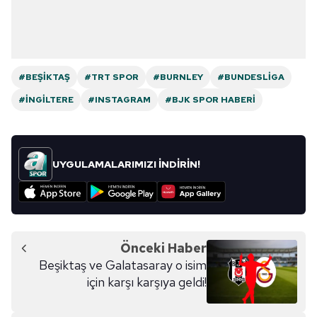
#BEŞIKTAŞ
#TRT SPOR
#BURNLEY
#BUNDESLIGA
#İNGILTERE
#INSTAGRAM
#BJK SPOR HABERI
UYGULAMALARIMIZI İNDİRİN!
Önceki Haber
Beşiktaş ve Galatasaray o isim
için karşı karşıya geldi!