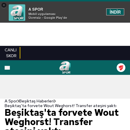
×
A SPOR
İNDİR
Mobil uygulaması
Ücretsiz - Google Play'de
CANLI
SKOR
A Spor
Beşiktaş Haberleri
Beşiktaş'ta forvete Wout Weghorst! Transfer ateşini yaktı
Beşiktaş'ta forvete Wout
Weghorst! Transfer