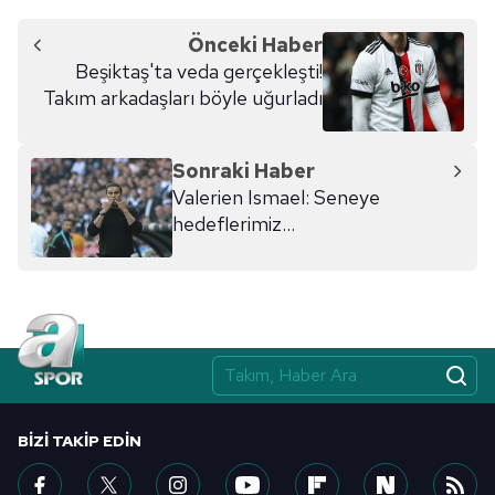
Önceki Haber
Beşiktaş'ta veda gerçekleşti!
Takım arkadaşları böyle uğurladı
Sonraki Haber
Valerien Ismael: Seneye
hedeflerimiz...
BIZI TAKIP EDIN