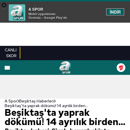
×
A SPOR
İNDİR
Mobil uygulaması
Ücretsiz - Google Play'de
CANLI
SKOR
A Spor
Beşiktaş Haberleri
Beşiktaş'ta yaprak dökümü! 14 ayrılık birden...
Beşiktaş'ta yaprak
dökümü! 14 ayrılık birden...