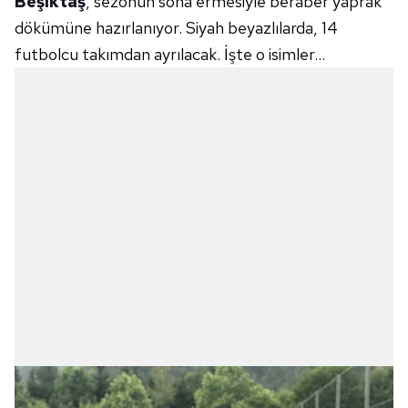
Beşiktaş
, sezonun sona ermesiyle beraber yaprak
dökümüne hazırlanıyor. Siyah beyazlılarda, 14
futbolcu takımdan ayrılacak. İşte o isimler...