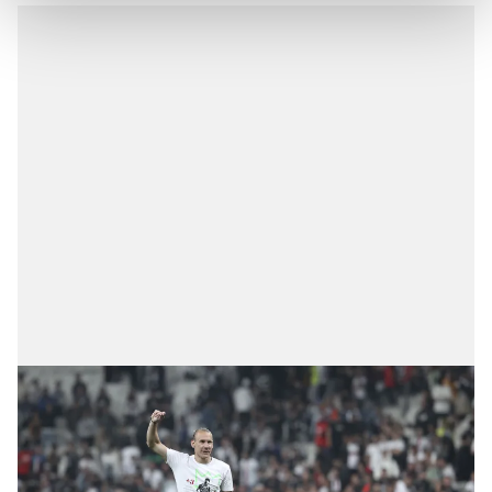
Her halükârda, kullanıcılar, bu çerezlere izin vermedikleri
takdirde, kullanıcılara hedefli reklamlar
gösterilmeyecektir."
Sizlere daha iyi bir hizmet sunabilmek için İnternet
Sitemizde kendimize ve üçüncü kişilere ait çerezler
kullanılmaktadır. Bu çerezler vasıtasıyla çeşitli kişisel
verileriniz işlenmekte olup gerekli olan çerezler bilgi
toplumu hizmetlerinin sunulması amacıyla
kullanılmaktadır. Diğer çerezler, sitemizin daha işlevsel
kılınması ve kişiselleştirilmesi ve sizlere yönelik
reklam/pazarlama faaliyetlerinin yapılması, amaçlarıyla
sınırlı olarak açık rızanız dahilinde kullanılacaktır.
Çerezlere ilişkin tercihlerinizi aşağıda yer alan panel
vasıtasıyla belirleyebilirsiniz. Çerezlere ilişkin detaylı bilgi
için Ayarlar butonuna tıklayabilir,
Çerez Bilgilendirme
Metnimizi
ziyaret edebilirsiniz.