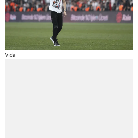
6698 sayılı Kişisel Verilerin Korunması Kanunu uyarınca
hazırlanmış Aydınlatma Metnimizi okumak ve sitemizde
ilgili mevzuata uygun olarak kullanılan çerezlerle ilgili bilgi
almak için lütfen
tıklayınız
.
Vida