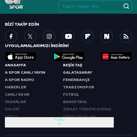
BIZI TAKIP EDIN
UYGULAMALARIMIZI İNDİRİN!
ANASAYFA
BEŞİKTAŞ
A SPOR CANLI YAYIN
GALATASARAY
A SPOR RADYO
FENERBAHÇE
HABERLER
TRABZONSPOR
CANLI SKOR
FUTBOL
YAZARLAR
BASKETBOL
GALERİ
ZİRAAT TÜRKİYE KUPASI
VİDEO
DİĞER SPORLAR
TÜMÜ
PROGRAMLAR
VIDEO