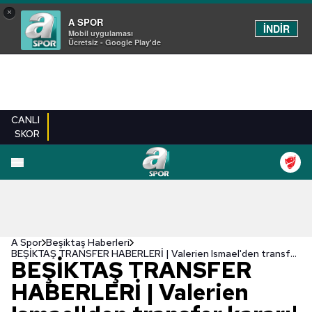
×
A SPOR
İNDİR
Mobil uygulaması
Ücretsiz - Google Play'de
CANLI
SKOR
A Spor
Beşiktaş Haberleri
BEŞİKTAŞ TRANSFER HABERLERİ | Valerien Ismael'den transfer kararı! 17'lik genç yetenek
BEŞİKTAŞ TRANSFER
HABERLERİ | Valerien