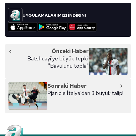
UYGULAMALARIMIZI İNDİRİN!
Önceki Haber
Batshuayi'ye büyük tepki!
"Bavulunu topla"
Sonraki Haber
Pjanic'e İtalya'dan 3 büyük talip!