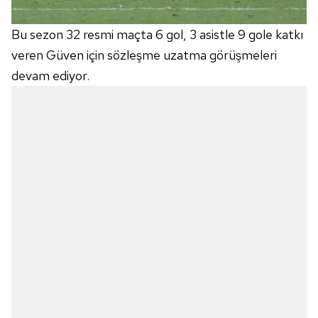
vasıtasıyla belirleyebilirsiniz. Çerezlere ilişkin detaylı bilgi
için Ayarlar butonuna tıklayabilir,
Çerez Bilgilendirme
Bu sezon 32 resmi maçta 6 gol, 3 asistle 9 gole katkı
Metnimizi
ziyaret edebilirsiniz.
veren Güven için sözleşme uzatma görüşmeleri
devam ediyor.
6698 sayılı Kişisel Verilerin Korunması Kanunu uyarınca
hazırlanmış Aydınlatma Metnimizi okumak ve sitemizde
ilgili mevzuata uygun olarak kullanılan çerezlerle ilgili bilgi
almak için lütfen
tıklayınız
.