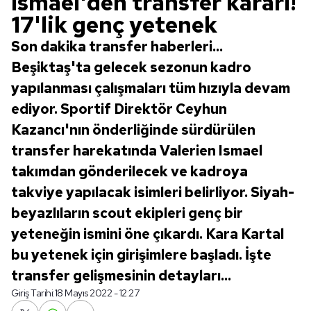
Ismael'den transfer kararı!
17'lik genç yetenek
Son dakika transfer haberleri...
Beşiktaş'ta gelecek sezonun kadro
yapılanması çalışmaları tüm hızıyla devam
ediyor. Sportif Direktör Ceyhun
Kazancı'nın önderliğinde sürdürülen
transfer harekatında Valerien Ismael
takımdan gönderilecek ve kadroya
takviye yapılacak isimleri belirliyor. Siyah-
beyazlıların scout ekipleri genç bir
yeteneğin ismini öne çıkardı. Kara Kartal
bu yetenek için girişimlere başladı. İşte
transfer gelişmesinin detayları...
Giriş Tarihi:
18 Mayıs 2022 - 12:27