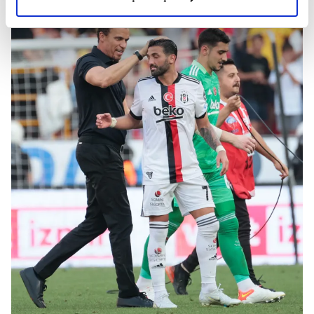
elimizden gelen çabayı gösterdiğimizi ve bu noktada,
reklamların maliyetlerimizi karşılamak noktasında tek gelir
kalemimiz olduğunu sizlere hatırlatmak isteriz.
Her halükârda, kullanıcılar, bu çerezlere izin vermedikleri
takdirde, kullanıcılara hedefli reklamlar
gösterilmeyecektir."
Sizlere daha iyi bir hizmet sunabilmek için İnternet
Sitemizde kendimize ve üçüncü kişilere ait çerezler
kullanılmaktadır. Bu çerezler vasıtasıyla çeşitli kişisel
verileriniz işlenmekte olup gerekli olan çerezler bilgi
toplumu hizmetlerinin sunulması amacıyla
kullanılmaktadır. Diğer çerezler, sitemizin daha işlevsel
kılınması ve kişiselleştirilmesi ve sizlere yönelik
reklam/pazarlama faaliyetlerinin yapılması, amaçlarıyla
sınırlı olarak açık rızanız dahilinde kullanılacaktır.
Çerezlere ilişkin tercihlerinizi aşağıda yer alan panel