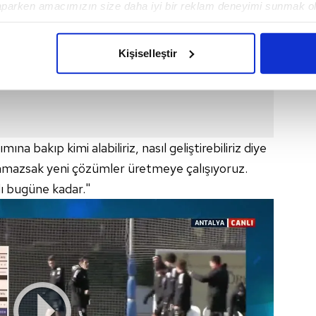
aparken amacımızın size daha iyi bir reklam deneyimi sunmak ol
imizden gelen çabayı gösterdiğimizi ve bu noktada, reklamların ma
olduğunu sizlere hatırlatmak isteriz.
Kişiselleştir
çerezlere izin vermedikleri takdirde, kullanıcılara hedefli reklaml
abilmek için İnternet Sitemizde kendimize ve üçüncü kişilere ait 
isel verileriniz işlenmekte olup gerekli olan çerezler bilgi toplum
 çerezler, sitemizin daha işlevsel kılınması ve kişiselleştirilmes
a bakıp kimi alabiliriz, nasıl geliştirebiliriz diye
 yapılması, amaçlarıyla sınırlı olarak açık rızanız dahilinde kulla
mazsak yeni çözümler üretmeye çalışıyoruz.
ı bugüne kadar."
aşağıda yer alan panel vasıtasıyla belirleyebilirsiniz. Çerezlere iliş
lgilendirme Metnimizi
ziyaret edebilirsiniz.
Korunması Kanunu uyarınca hazırlanmış Aydınlatma Metnimizi okum
 çerezlerle ilgili bilgi almak için lütfen
tıklayınız
.