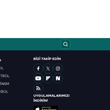
BIZI TAKIP EDIN
O
OL
ETBOL
 TAKIM
YBOL
UYGULAMALARIMIZI
R
İNDİRİN!