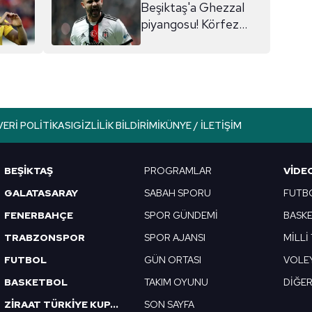
Beşiktaş'a Ghezzal
piyangosu! Körfez
ülkeleri...
VERI POLITIKASI
GIZLILIK BILDIRIMI
KÜNYE / İLETIŞIM
BEŞİKTAŞ
PROGRAMLAR
VIDE
GALATASARAY
SABAH SPORU
FUTB
FENERBAHÇE
SPOR GÜNDEMİ
BASK
TRABZONSPOR
SPOR AJANSI
MİLLİ
FUTBOL
GÜN ORTASI
VOLE
BASKETBOL
TAKIM OYUNU
DİĞE
ZİRAAT TÜRKİYE KUPASI
SON SAYFA