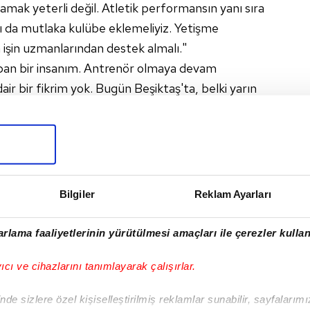
amak yeterli değil. Atletik performansın yanı sıra
 da mutlaka kulübe eklemeliyiz. Yetişme
işin uzmanlarından destek almalı."
pan bir insanım. Antrenör olmaya devam
r bir fikrim yok. Bugün Beşiktaş'ta, belki yarın
 herhangi bir yerinde antrenörlük yapmak
ktaş dünyanın en büyük kulübü olsun' dokunuşunu
r hamlesi bile ufak açabilir. Her türlü maçı
Bilgiler
Reklam Ayarları
gili felsefeyi oluşturuyorum. Örnek aldığım
 bende kalsın."
rlama faaliyetlerinin yürütülmesi amaçları ile çerezler kullan
yıcı ve cihazlarını tanımlayarak çalışırlar.
de sizlere özel kişiselleştirilmiş reklamlar sunabilir, sayfalarım