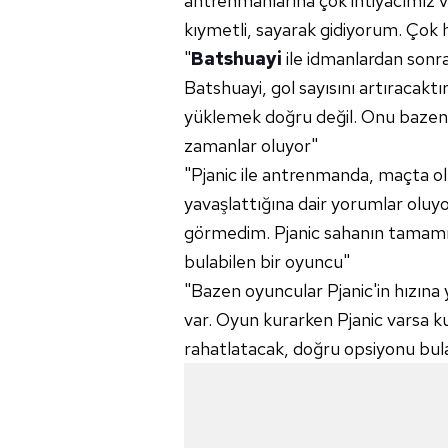
antrenmanlarına çok ihtiyacımız v
kıymetli, sayarak gidiyorum. Çok 
"
Batshuayi
ile idmanlardan sonra
Batshuayi, gol sayısını artıracaktı
yüklemek doğru değil. Onu baze
zamanlar oluyor"
"Pjanic ile antrenmanda, maçta ol
yavaşlattığına dair yorumlar oluy
görmedim. Pjanic sahanın tamamını
bulabilen bir oyuncu"
"Bazen oyuncular Pjanic'in hızına 
var. Oyun kurarken Pjanic varsa k
rahatlatacak, doğru opsiyonu bul