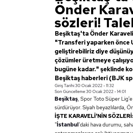
Önder Karav
sözleri! Tal
Beşiktaş'ta Önder Karaveli
"Transferi yaparken önce U1
geliştirebiliriz diye düşü
çözümler üretmeye çalışıyo
bugüne kadar." şeklinde kon
Beşiktaş haberleri (BJK sp
Giriş Tarihi:
30 Ocak 2022 - 11:32
Son Güncelleme:
30 Ocak 2022 - 14:01
Beşiktaş
, Spor Toto Süper Lig'e
sürdürüyor. Siyah beyazlılarda, Ö
İŞTE KARAVELİ'NİN SÖZLERİ
"
İstanbul
'daki hava durumu, sah