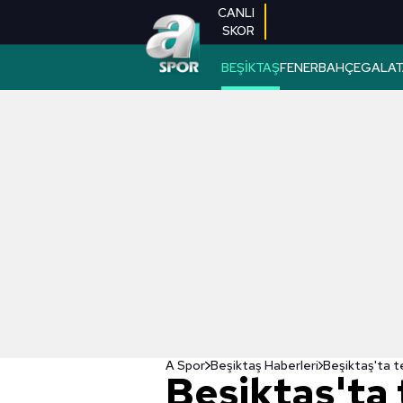
CANLI
SKOR
BEŞİKTAŞ
FENERBAHÇE
GALAT
A Spor
Beşiktaş Haberleri
Beşiktaş'ta 