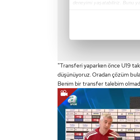
deneyimi yaşatabiliriz. Bunu y
içerikleri sunabilmek adına el
noktasında tek gelir kalemimiz 
Her halükârda, kullanıcılar, bu 
Sizlere daha iyi bir hizmet sun
çerezler vasıtasıyla çeşitli kiş
amacıyla kullanılmaktadır. Diğer
"Transferi yaparken önce U19 takımın
reklam/pazarlama faaliyetlerinin
düşünüyoruz. Oradan çözüm bula
Benim bir transfer talebim olmad
Çerezlere ilişkin tercihlerinizi 
butonuna tıklayabilir,
Çerez Bi
6698 sayılı Kişisel Verilerin 
mevzuata uygun olarak kullanılan