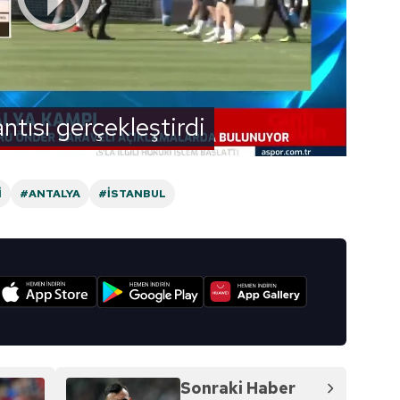
antısı gerçekleştirdi
I
#ANTALYA
#İSTANBUL
I
Sonraki Haber