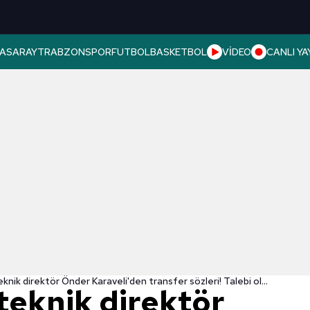
ASARAY
TRABZONSPOR
FUTBOL
BASKETBOL
VİDEO
CANLI YA
Beşiktaş'ta teknik direktör Önder Karaveli'den transfer sözleri! Talebi oldu mu?
teknik direktör