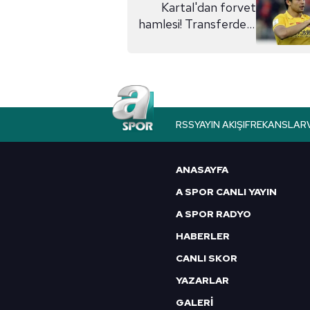
Kartal'dan forvet
hamlesi! Transferde 3
rakip birden...
RSS
YAYIN AKIŞI
FREKANSLAR
ANASAYFA
A SPOR CANLI YAYIN
A SPOR RADYO
HABERLER
CANLI SKOR
YAZARLAR
GALERİ