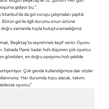
ardı. Bugün Beşiktaş ile 52. günüm. Her gün
hoşuma gidiyor bu."
 İstanbul'da da gol vuruşu çalışmaları yaptık.
r. Bütün gol ile ilgili durumu onun üstüne
n doğru zamanda topla buluşturamadığımız
mak, Beşiktaş'ta seyretmek keyif verici. Oyunu
or. Sahada Pjanic kadar hızlı düşünen çok oyuncu
 görebilen, en doğru opsiyonu hızlı şekilde
yetişemiyor. Çok geride kullandığımıza dair sözler
ullanırsınız. Her durumda topu alacak, takımı
abilecek oyuncu"