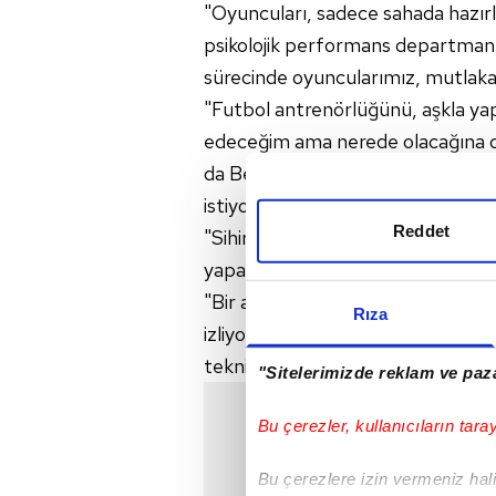
"Oyuncuları, sadece sahada hazırl
psikolojik performans departmanı
sürecinde oyuncularımız, mutlaka 
"Futbol antrenörlüğünü, aşkla ya
edeceğim ama nerede olacağına dai
da Beşiktaş'ta, belki de dünyanın
istiyorum."
Reddet
"Sihirli bir değneğim olsa, 'Beşi
yaparım."
"Bir amatör maçtaki antrenörün, bi
Rıza
izliyorum ama sonunda kendimle il
teknik direktörler var ama isimleri
"Sitelerimizde reklam ve paza
Bu çerezler, kullanıcıların tara
Bu çerezlere izin vermeniz halin