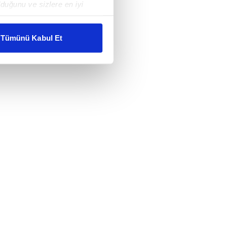
duğunu ve sizlere en iyi
liyetlerimizi karşılamak
Tümünü Kabul Et
ar gösterilmeyecektir."
çerezler kullanılmaktadır. Bu
u hizmetlerinin sunulması
i ve sizlere yönelik
nılacaktır.
kin detaylı bilgi için Ayarlar
ak ve sitemizde ilgili