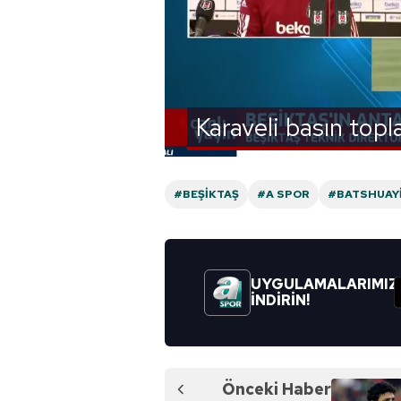
Karaveli basın topl
#BEŞIKTAŞ
#A SPOR
#BATSHUAY
UYGULAMALARIMIZ
İNDİRİN!
Önceki Haber