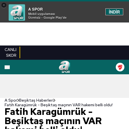
×
A SPOR
İNDİR
Mobil uygulaması
Ücretsiz - Google Play'de
CANLI
SKOR
A Spor
Beşiktaş Haberleri
Fatih Karagümrük - Beşiktaş maçının VAR hakemi belli oldu!
Fatih Karagümrük -
Beşiktaş maçının VAR