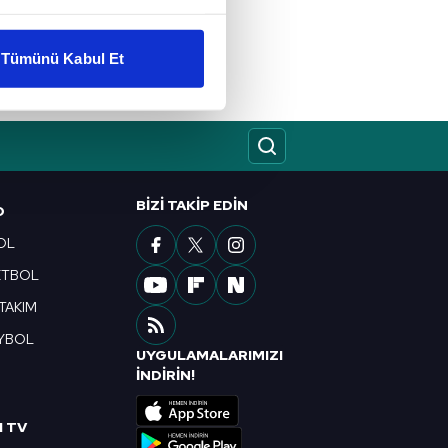
liyetlerimizi karşılamak
Tümünü Kabul Et
ar gösterilmeyecektir."
çerezler kullanılmaktadır. Bu
u hizmetlerinin sunulması
i ve sizlere yönelik
BIZI TAKIP EDIN
nılacaktır.
O
OL
kin detaylı bilgi için Ayarlar
ETBOL
 TAKIM
ak ve sitemizde ilgili
YBOL
UYGULAMALARIMIZI
R
İNDİRİN!
I TV