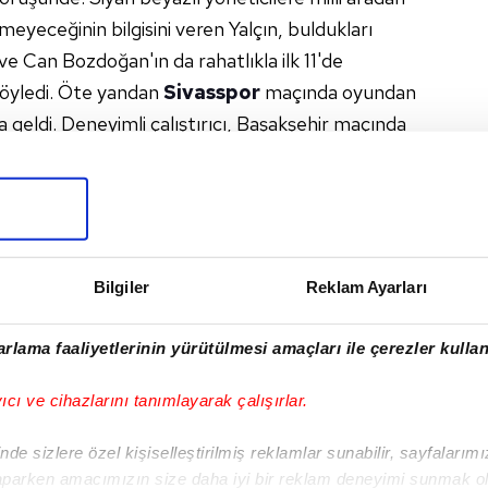
yeceğinin bilgisini veren Yalçın, buldukları
 ve Can Bozdoğan'ın da rahatlıkla ilk 11'de
söyledi. Öte yandan
Sivasspor
maçında oyundan
a geldi. Deneyimli çalıştırıcı, Başakşehir maçında
POR HABERLERI
Bilgiler
Reklam Ayarları
I
rlama faaliyetlerinin yürütülmesi amaçları ile çerezler kullan
yıcı ve cihazlarını tanımlayarak çalışırlar.
Sonraki Haber
de sizlere özel kişiselleştirilmiş reklamlar sunabilir, sayfalarım
Sevindiren haber
aparken amacımızın size daha iyi bir reklam deneyimi sunmak ol