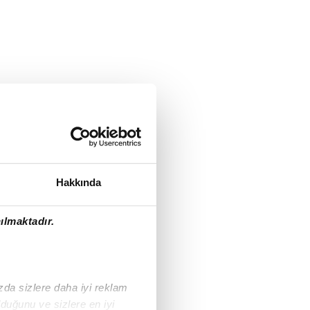
Hakkında
ılmaktadır.
ızda sizlere daha iyi reklam
duğunu ve sizlere en iyi