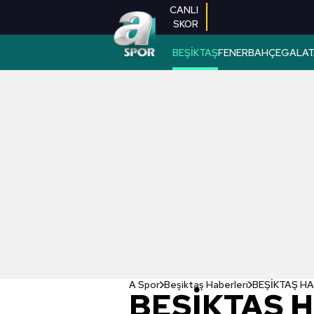
CANLI
SKOR
BEŞİKTAŞ
FENERBAHÇE
GALAT
A Spor
Beşiktaş Haberleri
BEŞİKTAŞ HAB
BEŞİKTAŞ H