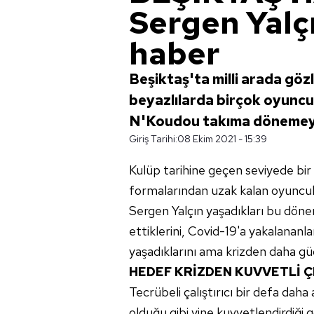
Sergen Yalç
haber
Beşiktaş'ta milli arada gözl
beyazlılarda birçok oyuncu
N'Koudou takıma dönemeye
Giriş Tarihi:
08 Ekim 2021 - 15:39
Kulüp tarihine geçen seviyede bir 
formalarından uzak kalan oyuncula
Sergen Yalçın yaşadıkları bu dön
ettiklerini, Covid-19'a yakalananlar
yaşadıklarını ama krizden daha güç
HEDEF KRİZDEN KUVVETLİ 
Tecrübeli çalıştırıcı bir defa daha
olduğu gibi yine kuvvetlendirdiği 