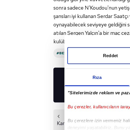
sonra sadece N'Koudou'nun yetişme
şansları iyi kullanan Serdar Saatçı
oynayabilecek seviyeye geldiğini 
atılan Sergen Yalçın'a bir maç cez
kulübede yer alamayacak.
#BEŞIKTAŞ
#SIVASSPOR
#BJK S
Reddet
Rıza
UYGULAMALARIMIZ
İNDİRİN!
"Sitelerimizde reklam ve paza
Bu çerezler, kullanıcıların tara
Önceki Haber
Bu çerezlere izin vermeniz halin
Kartal düğmeye bastı!
deneyimi yaşatabiliriz. Bunu y