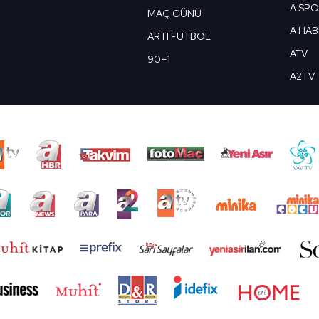
A SP
MAÇ GÜNÜ
A HA
ARTI FUTBOL
ATV
90+1
A2TV