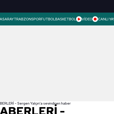
ASARAY
TRABZONSPOR
FUTBOL
BASKETBOL
VİDEO
CANLI YA
ERLERİ - Sergen Yalçın'a sevindiren haber
ABERLERİ -