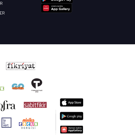
OR
BER