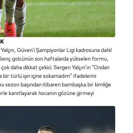
 çerezlerle ilgili bilgi almak için lütfen
tıklayınız
.
AK
Yalçın, Güven'i Şampiyonlar Ligi kadrosuna dahil
 Genç golcünün son haftalarda yükselen formu,
çok daha dikkat çekici. Sergen Yalçın'ın "Ondan
bir türlü işin içine sokamadım" ifadelerini
bu sezon başından itibaren bambaşka bir kimliğe
erle kanıtlayarak hocanın gözüne girmeyi