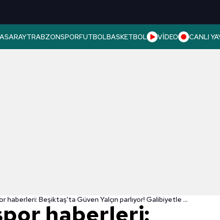
ASARAY
TRABZONSPOR
FUTBOL
BASKETBOL
VİDEO
CANLI YA
Son dakika spor haberleri: Beşiktaş'ta Güven Yalçın parlıyor! Galibiyetle maliyetini katladı
por haberleri: