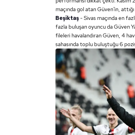
performansı dikkat çekti. Kasım 2
maçında gol atan Güven'in, attığı g
Beşiktaş
- Sivas maçında en fazl
fazla buluşan oyuncu da Güven Yal
fileleri havalandıran Güven, 4 ha
sahasında toplu buluştuğu 6 pozi