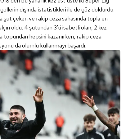
018'den bu yana ilk kez üst üste iki Süper Lig
ollerin dışında istatistikleri ile de göz doldurdu.
a şut çeken ve rakip ceza sahasında topla en
çın oldu. 4 şutundan 3'ü isabetli olan, 2 kez
va topundan hepsini kazanırken, rakip ceza
syonu da olumlu kullanmayı başardı.