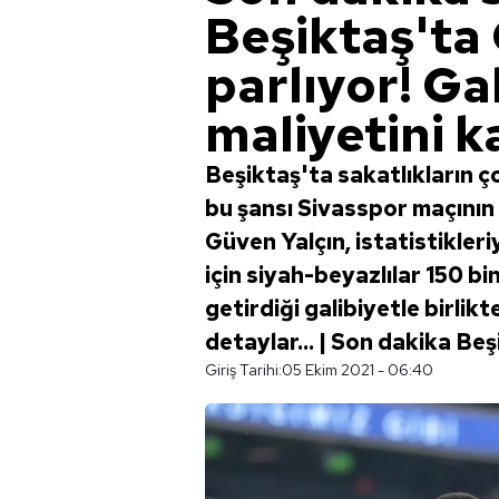
Beşiktaş'ta
parlıyor! Ga
maliyetini k
Beşiktaş'ta sakatlıkların 
bu şansı Sivasspor maçının
Güven Yalçın, istatistikler
için siyah-beyazlılar 150 b
getirdiği galibiyetle birlikt
detaylar... | Son dakika Be
Giriş Tarihi:
05 Ekim 2021 - 06:40