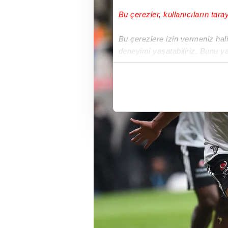
Bu çerezler, kullanıcıların tara
Bu çerezlere izin vermeniz halin
deneyimi yaşatabiliriz. Bunu y
içerikleri sunabilmek adına el
noktasında tek gelir kalemimiz 
Her halükârda, kullanıcılar, bu 
Sizlere daha iyi bir hizmet sun
çerezler vasıtasıyla çeşitli kiş
amacıyla kullanılmaktadır. Diğer
reklam/pazarlama faaliyetlerinin
Çerezlere ilişkin tercihlerinizi 
butonuna tıklayabilir,
Çerez Bi
6698 sayılı Kişisel Verilerin 