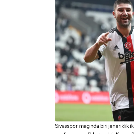
Sivasspor
maçında biri jeneriklik i