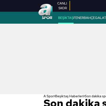
CANLI
SKOR
BEŞİKTAŞ
FENERBAHÇE
GALAT
A Spor
Beşiktaş Haberleri
Son dakika s