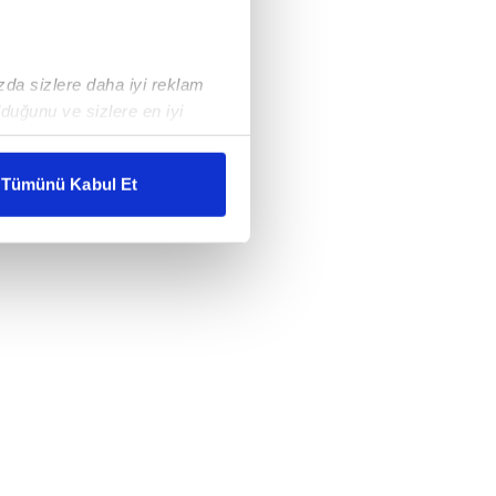
ızda sizlere daha iyi reklam
duğunu ve sizlere en iyi
liyetlerimizi karşılamak
Tümünü Kabul Et
ar gösterilmeyecektir."
çerezler kullanılmaktadır. Bu
u hizmetlerinin sunulması
i ve sizlere yönelik
nılacaktır.
kin detaylı bilgi için Ayarlar
ak ve sitemizde ilgili