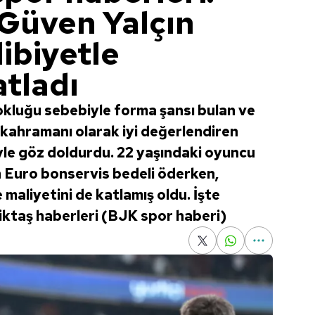
 Güven Yalçın
libiyetle
atladı
çokluğu sebebiyle forma şansı bulan ve
 kahramanı olarak iyi değerlendiren
iyle göz doldurdu. 22 yaşındaki oyuncu
in Euro bonservis bedeli öderken,
e maliyetini de katlamış oldu. İşte
şiktaş haberleri (BJK spor haberi)