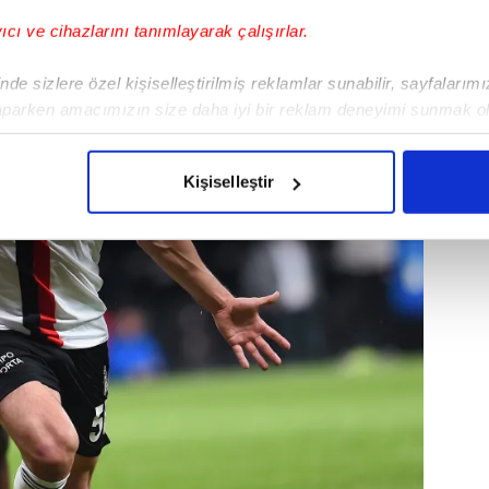
yıcı ve cihazlarını tanımlayarak çalışırlar.
de sizlere özel kişiselleştirilmiş reklamlar sunabilir, sayfalarım
aparken amacımızın size daha iyi bir reklam deneyimi sunmak ol
imizden gelen çabayı gösterdiğimizi ve bu noktada, reklamların ma
olduğunu sizlere hatırlatmak isteriz.
Kişiselleştir
çerezlere izin vermedikleri takdirde, kullanıcılara hedefli reklaml
abilmek için İnternet Sitemizde kendimize ve üçüncü kişilere ait 
isel verileriniz işlenmekte olup gerekli olan çerezler bilgi toplum
 çerezler, sitemizin daha işlevsel kılınması ve kişiselleştirilmes
 yapılması, amaçlarıyla sınırlı olarak açık rızanız dahilinde kulla
aşağıda yer alan panel vasıtasıyla belirleyebilirsiniz. Çerezlere iliş
lgilendirme Metnimizi
ziyaret edebilirsiniz.
Korunması Kanunu uyarınca hazırlanmış Aydınlatma Metnimizi okum