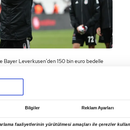
de Bayer Leverkusen'den 150 bin euro bedelle
lcunun Sivasspor karşısında attığı gollerin değeri
iyet başına 2,7 milyon lira performans primi
in döviz kuru ile 720 bin liraya mal olmuştu.
cunun formunu devam ettirmesi durumunda
aya oturacak. Kontrayı 2022'de sona erecek
Bilgiler
Reklam Ayarları
yapılması bekleniyor. Güven, şu an Beşiktaş'tan
rlama faaliyetlerinin yürütülmesi amaçları ile çerezler kullan