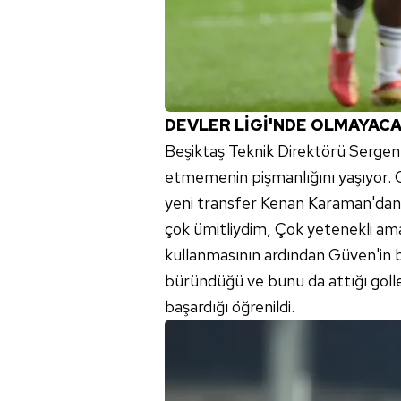
mevzuata uygun olarak kullanılan
DEVLER LİGİ'NDE OLMAYAC
Beşiktaş
Teknik Direktörü Sergen 
etmemenin pişmanlığını yaşıyor.
yeni transfer Kenan Karaman'dan 
çok ümitliydim, Çok yetenekli ama 
kullanmasının ardından Güven'in 
büründüğü ve bunu da attığı goll
başardığı öğrenildi.