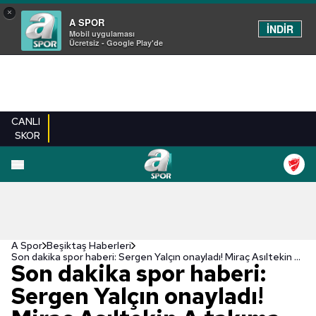
×
A SPOR
İNDİR
Mobil uygulaması
Ücretsiz - Google Play'de
CANLI
SKOR
A Spor
Beşiktaş Haberleri
Son dakika spor haberi: Sergen Yalçın onayladı! Miraç Asıltekin A takıma katılıyor
Son dakika spor haberi:
Sergen Yalçın onayladı!