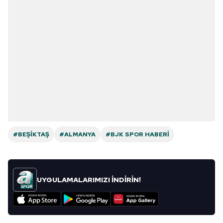
6698 sayılı Kişisel Verilerin Korunması Kanunu uyarınca
hazırlanmış Aydınlatma Metnimizi okumak ve sitemizde
ilgili mevzuata uygun olarak kullanılan çerezlerle ilgili bilgi
almak için lütfen
tıklayınız
.
#BEŞIKTAŞ
#ALMANYA
#BJK SPOR HABERI
UYGULAMALARIMIZI İNDİRİN!