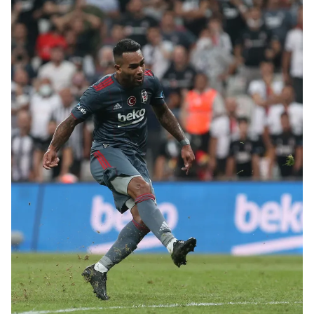
Sizlere daha iyi bir hizmet sunabilmek için İnternet
Sitemizde kendimize ve üçüncü kişilere ait çerezler
kullanılmaktadır. Bu çerezler vasıtasıyla çeşitli kişisel
verileriniz işlenmekte olup gerekli olan çerezler bilgi
toplumu hizmetlerinin sunulması amacıyla
kullanılmaktadır. Diğer çerezler, sitemizin daha işlevsel
kılınması ve kişiselleştirilmesi ve sizlere yönelik
reklam/pazarlama faaliyetlerinin yapılması, amaçlarıyla
sınırlı olarak açık rızanız dahilinde kullanılacaktır.
Çerezlere ilişkin tercihlerinizi aşağıda yer alan panel
vasıtasıyla belirleyebilirsiniz. Çerezlere ilişkin detaylı bilgi
için Ayarlar butonuna tıklayabilir,
Çerez Bilgilendirme
Metnimizi
ziyaret edebilirsiniz.
6698 sayılı Kişisel Verilerin Korunması Kanunu uyarınca
hazırlanmış Aydınlatma Metnimizi okumak ve sitemizde