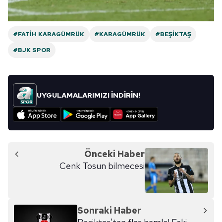
ilgili mevzuata uygun olarak kullanılan çerezlerle ilgili bilgi
almak için lütfen
tıklayınız
.
#FATIH KARAGÜMRÜK
#KARAGÜMRÜK
#BEŞIKTAŞ
#BJK SPOR
UYGULAMALARIMIZI İNDİRİN!
Önceki Haber
Cenk Tosun bilmecesi
Sonraki Haber