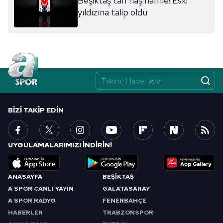
Beşiktaş'tan flaş hamle! Eski
yıldızına talip oldu
BIZI TAKIP EDIN
UYGULAMALARIMIZI İNDİRİN!
ANASAYFA
BEŞİKTAŞ
A SPOR CANLI YAYIN
GALATASARAY
A SPOR RADYO
FENERBAHÇE
HABERLER
TRABZONSPOR