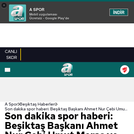
×
A SPOR
İNDİR
Mobil uygulaması
Ücretsiz - Google Play'de
CANLI
SKOR
A Spor
Beşiktaş Haberleri
Son dakika spor haberi: Beşiktaş Başkanı Ahmet Nur Çebi Umut Meraş ve Kaan Ayhan transferi hakkında konuştu!
Son dakika spor haberi:
Beşiktaş Başkanı Ahmet