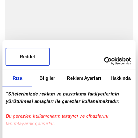
Reddet
Rıza
Bilgiler
Reklam Ayarları
Hakkında
"Sitelerimizde reklam ve pazarlama faaliyetlerinin
Beşiktaş
Başkanı Ahmet Nur Çebi, transfer
yürütülmesi amaçları ile çerezler kullanılmaktadır.
gündemine dair flaş açıklamalarda bulundu. Çebi,
siyah beyazlıların ilgilendiği iki isim Umut Meraş ve
Bu çerezler, kullanıcıların tarayıcı ve cihazlarını
Kaan Ayhan ile ilgili olarak; "Umut Meraş ve Kaan
tanımlayarak çalışırlar.
Ayhan için isteğimiz ve temaslarımız devam ediyor.