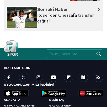
hazırlanmış Aydınlatma Metnimizi okumak ve sitemizde
Sonraki Haber
ilgili mevzuata uygun olarak kullanılan çerezlerle ilgili bilgi
Rosier'den Ghezzal'a transfer
almak için lütfen
tıklayınız
.
çağrısı!
BIZI TAKIP EDIN
UYGULAMALARIMIZI İNDİRİN!
ANASAYFA
BEŞİKTAŞ
A SPOR CANLI YAYIN
GALATASARAY