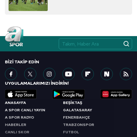
almak için lütfen
tıklayınız
.
BIZI TAKIP EDIN
UYGULAMALARIMIZI İNDİRİN!
ANASAYFA
BEŞİKTAŞ
A SPOR CANLI YAYIN
GALATASARAY
A SPOR RADYO
FENERBAHÇE
HABERLER
TRABZONSPOR
CANLI SKOR
FUTBOL