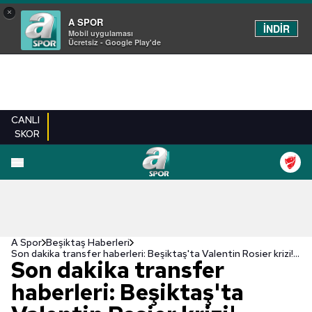
×
A SPOR
İNDİR
Mobil uygulaması
Ücretsiz - Google Play'de
CANLI
SKOR
A Spor
Beşiktaş Haberleri
Son dakika transfer haberleri: Beşiktaş'ta Valentin Rosier krizi! Marsilya Celtic ve Lazio...
Son dakika transfer
haberleri: Beşiktaş'ta