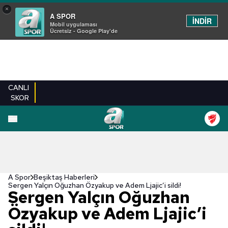
×
A SPOR
İNDİR
Mobil uygulaması
Ücretsiz - Google Play'de
CANLI
SKOR
A Spor
Beşiktaş Haberleri
Sergen Yalçın Oğuzhan Özyakup ve Adem Ljajic’i sildi!
Sergen Yalçın Oğuzhan
Özyakup ve Adem Ljajic’i