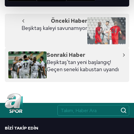
kalemimiz olduğunu sizlere hatırlatmak isteriz.
Her halükârda, kullanıcılar, bu çerezlere izin vermedikleri
Önceki Haber
takdirde, kullanıcılara hedefli reklamlar
Beşiktaş kaleyi savunamıyor
gösterilmeyecektir."
Sizlere daha iyi bir hizmet sunabilmek için İnternet
Sitemizde kendimize ve üçüncü kişilere ait çerezler
Sonraki Haber
kullanılmaktadır. Bu çerezler vasıtasıyla çeşitli kişisel
Beşiktaş'tan yeni başlangıç!
verileriniz işlenmekte olup gerekli olan çerezler bilgi
Geçen seneki kabustan uyandı
toplumu hizmetlerinin sunulması amacıyla
kullanılmaktadır. Diğer çerezler, sitemizin daha işlevsel
kılınması ve kişiselleştirilmesi ve sizlere yönelik
reklam/pazarlama faaliyetlerinin yapılması, amaçlarıyla
sınırlı olarak açık rızanız dahilinde kullanılacaktır.
Çerezlere ilişkin tercihlerinizi aşağıda yer alan panel
vasıtasıyla belirleyebilirsiniz. Çerezlere ilişkin detaylı bilgi
BIZI TAKIP EDIN
için Ayarlar butonuna tıklayabilir,
Çerez Bilgilendirme