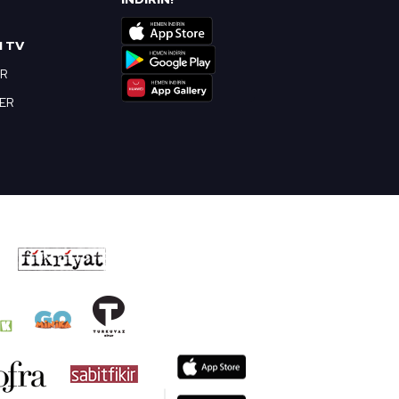
I TV
OR
BER