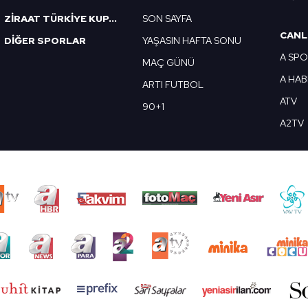
ZİRAAT TÜRKİYE KUPASI
SON SAYFA
CANL
DİĞER SPORLAR
YAŞASIN HAFTA SONU
A SP
MAÇ GÜNÜ
A HA
ARTI FUTBOL
ATV
90+1
A2TV