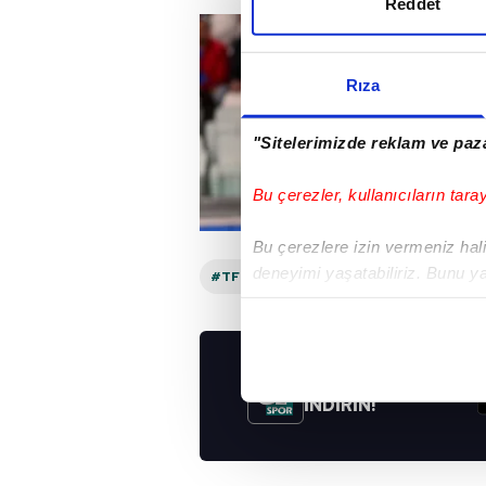
Reddet
Rıza
"Sitelerimizde reklam ve paza
Bu çerezler, kullanıcıların tara
Bu çerezlere izin vermeniz halin
deneyimi yaşatabiliriz. Bunu y
#TFF
#BEŞIKTAŞ
içerikleri sunabilmek adına el
noktasında tek gelir kalemimiz 
Her halükârda, kullanıcılar, bu 
UYGULAMALARIMIZ
İNDİRİN!
Sizlere daha iyi bir hizmet sun
çerezler vasıtasıyla çeşitli kiş
amacıyla kullanılmaktadır. Diğer