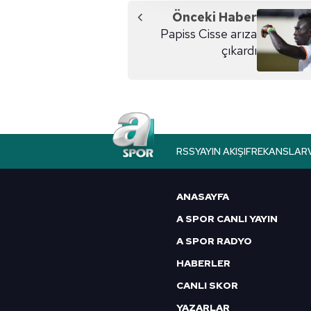
reklam/pazarlama faaliyetlerinin
Önceki Haber
Papiss Cisse arıza
Çerezlere ilişkin tercihlerinizi 
çıkardı
butonuna tıklayabilir,
Çerez Bi
6698 sayılı Kişisel Verilerin 
mevzuata uygun olarak kullanılan
RSS
YAYIN AKIŞI
FREKANSLAR
ANASAYFA
A SPOR CANLI YAYIN
A SPOR RADYO
HABERLER
CANLI SKOR
YAZARLAR