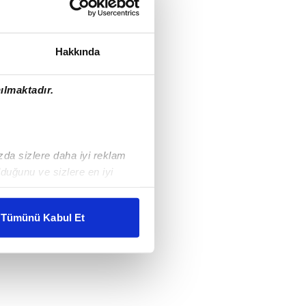
Hakkında
ılmaktadır.
ızda sizlere daha iyi reklam
duğunu ve sizlere en iyi
liyetlerimizi karşılamak
Tümünü Kabul Et
ar gösterilmeyecektir."
çerezler kullanılmaktadır. Bu
u hizmetlerinin sunulması
i ve sizlere yönelik