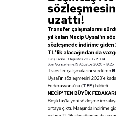
sözleşmesin
uzattı!
Transfer çalışmalarını sürd
yıl kalan Necip Uysal'ın sö
sözleşmede indirime giden 
TL'lik alacağından da vazg
Giriş Tarihi:
19 Ağustos 2020 - 19:04
Son Güncelleme:
19 Ağustos 2020 - 19:25
Transfer çalışmalarını sürdüren
B
Uysal'ın sözleşmesini 2023'e kadar
Federasyonu'na (
TFF
) bildirdi.
NECİP'TEN BÜYÜK FEDAKARL
Beşiktaş'la yeni sözleşme imzalay
ortaya çıktı. Maaşında indirime 
milyon TL'lik alacağından da vazgeç