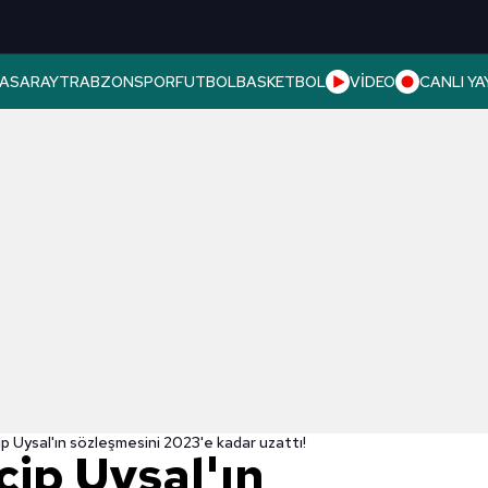
ASARAY
TRABZONSPOR
FUTBOL
BASKETBOL
VİDEO
CANLI YA
p Uysal'ın sözleşmesini 2023'e kadar uzattı!
cip Uysal'ın