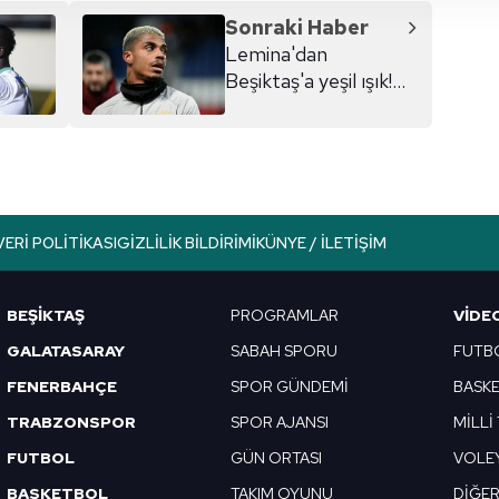
 yapılması, amaçlarıyla sınırlı olarak açık rızanız dahilinde kulla
Sonraki Haber
Lemina'dan
aşağıda yer alan panel vasıtasıyla belirleyebilirsiniz. Çerezlere iliş
Beşiktaş'a yeşil ışık!
lgilendirme Metnimizi
ziyaret edebilirsiniz.
Galatasaray...
Korunması Kanunu uyarınca hazırlanmış Aydınlatma Metnimizi okum
 çerezlerle ilgili bilgi almak için lütfen
tıklayınız
.
VERI POLITIKASI
GIZLILIK BILDIRIMI
KÜNYE / İLETIŞIM
BEŞİKTAŞ
PROGRAMLAR
VIDE
GALATASARAY
SABAH SPORU
FUTB
FENERBAHÇE
SPOR GÜNDEMİ
BASK
TRABZONSPOR
SPOR AJANSI
MİLLİ
FUTBOL
GÜN ORTASI
VOLE
BASKETBOL
TAKIM OYUNU
DİĞE