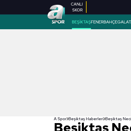
CANLI
SKOR
BEŞİKTAŞ
FENERBAHÇE
GALAT
A Spor
Beşiktaş Haberleri
Beşiktaş Neci
Beşiktaş Ne