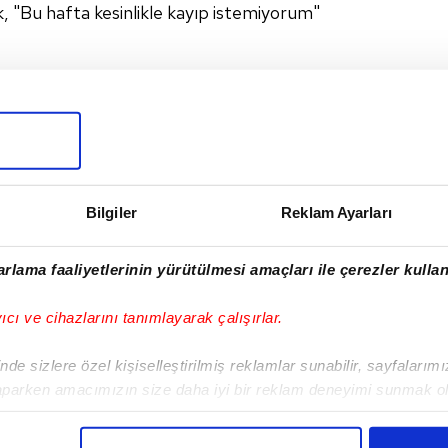
, "Bu hafta kesinlikle kayıp istemiyorum"
I
Bilgiler
Reklam Ayarları
rlama faaliyetlerinin yürütülmesi amaçları ile çerezler kullan
Sonraki Haber
yıcı ve cihazlarını tanımlayarak çalışırlar.
Aboubakar mı? Her
şey olabilir
de sizlere özel kişiselleştirilmiş reklamlar sunabilir, sayfalarım
aparken amacımızın size daha iyi bir reklam deneyimi sunmak ol
imizden gelen çabayı gösterdiğimizi ve bu noktada, reklamların ma
olduğunu sizlere hatırlatmak isteriz.