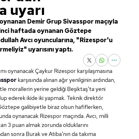
a uyarı
a oynanan Demir Grup Sivasspor maçıyla
ikinci haftada oynanan Göztepe
bdullah Avcı oyuncularına, "Rizespor'u
rmeliyiz" uyarısını yaptı.
amı oynanacak Çaykur Rizespor karşılaşmasına
asspor
karşısında alınan ağır yenilginin ardından,
le morallerin yerine geldiği Beşiktaş'ta yeni
p ederek ikide iki yapmak. Teknik direktör
öztepe galibiyetle biraz olsun hafiflerken,
unda oynanacak Rizespor maçında. Avcı, milli
tan 3 puan almak zorunda olduklarını
aradan sonra Burak ve Atiba'nın da takıma