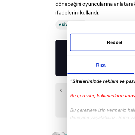
döneceğini oyuncularına anlatarak
ifadelerini kullandı.
#SIVASSPOR
Reddet
UYGULAMALARIMIZ
İNDİRİN!
Rıza
"Sitelerimizde reklam ve paza
Önceki Haber
Bu çerezler, kullanıcıların tara
Beşiktaş'ta Caner
Erkin şoku
Bu çerezlere izin vermeniz halin
deneyimi yaşatabiliriz. Bunu y
içerikleri sunabilmek adına el
noktasında tek gelir kalemimiz 