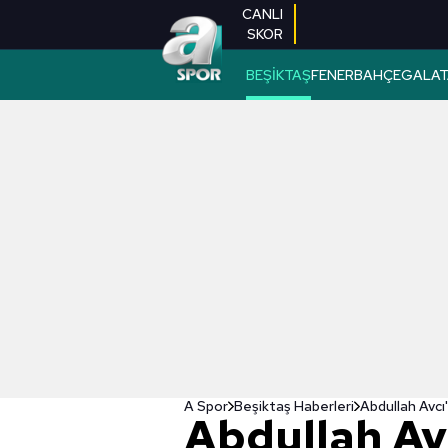
CANLI
SKOR
BEŞİKTAŞ
FENERBAHÇE
GALAT
A Spor
Beşiktaş Haberleri
Abdullah Avcı
Abdullah Av