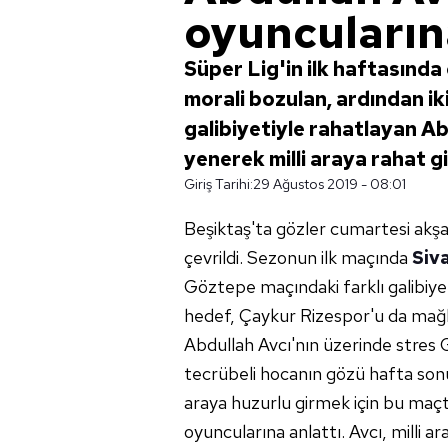
oyuncuların
Süper Lig'in ilk haftasınd
morali bozulan, ardından 
galibiyetiyle rahatlayan A
yenerek milli araya rahat gi
Giriş Tarihi:
29 Ağustos 2019 - 08:01
Beşiktaş'ta
gözler cumartesi akş
çevrildi. Sezonun ilk maçında
Siv
Göztepe maçındaki farklı galibiyet
hedef, Çaykur Rizespor'u da mağlu
Abdullah Avcı'nın üzerinde stres G
tecrübeli hocanın gözü hafta son
araya huzurlu girmek için bu maç
oyuncularına anlattı. Avcı, milli 