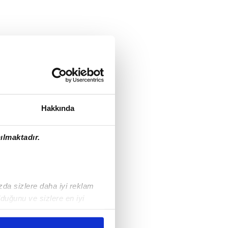
Hakkında
ılmaktadır.
ızda sizlere daha iyi reklam
duğunu ve sizlere en iyi
liyetlerimizi karşılamak