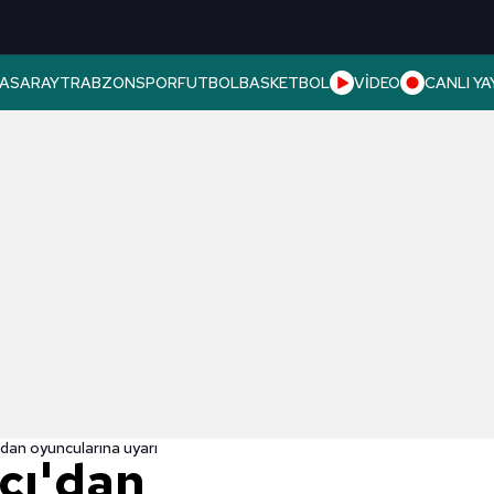
ASARAY
TRABZONSPOR
FUTBOL
BASKETBOL
VİDEO
CANLI YA
'dan oyuncularına uyarı
cı'dan