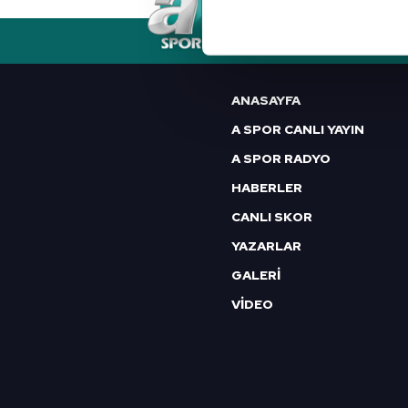
Her halükârda, kullanıcılar, bu 
RSS
YAYIN AKIŞI
FREKANSLAR
Sizlere daha iyi bir hizmet sun
çerezler vasıtasıyla çeşitli kiş
ANASAYFA
amacıyla kullanılmaktadır. Diğer
A SPOR CANLI YAYIN
reklam/pazarlama faaliyetlerinin
A SPOR RADYO
Çerezlere ilişkin tercihlerinizi 
HABERLER
butonuna tıklayabilir,
Çerez Bi
CANLI SKOR
YAZARLAR
6698 sayılı Kişisel Verilerin 
mevzuata uygun olarak kullanılan
GALERİ
VİDEO