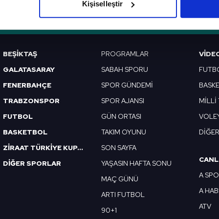
Kişiselleştir
çerezlere izin vermedikleri takdirde, kullanıcılara hedefli reklaml
VERI POLITIKASI
GIZLILIK BILDIRIMI
KÜNYE / İLETIŞIM
abilmek için İnternet Sitemizde kendimize ve üçüncü kişilere ait 
isel verileriniz işlenmekte olup gerekli olan çerezler bilgi toplum
BEŞİKTAŞ
PROGRAMLAR
VIDE
 çerezler, sitemizin daha işlevsel kılınması ve kişiselleştirilmes
GALATASARAY
SABAH SPORU
FUTB
 yapılması, amaçlarıyla sınırlı olarak açık rızanız dahilinde kulla
FENERBAHÇE
SPOR GÜNDEMİ
BASK
aşağıda yer alan panel vasıtasıyla belirleyebilirsiniz. Çerezlere iliş
TRABZONSPOR
SPOR AJANSI
MİLLİ
lgilendirme Metnimizi
ziyaret edebilirsiniz.
FUTBOL
GÜN ORTASI
VOLE
BASKETBOL
TAKIM OYUNU
DİĞE
Korunması Kanunu uyarınca hazırlanmış Aydınlatma Metnimizi okum
 çerezlerle ilgili bilgi almak için lütfen
tıklayınız
.
ZİRAAT TÜRKİYE KUPASI
SON SAYFA
CANL
DİĞER SPORLAR
YAŞASIN HAFTA SONU
A SP
MAÇ GÜNÜ
A HA
ARTI FUTBOL
ATV
90+1