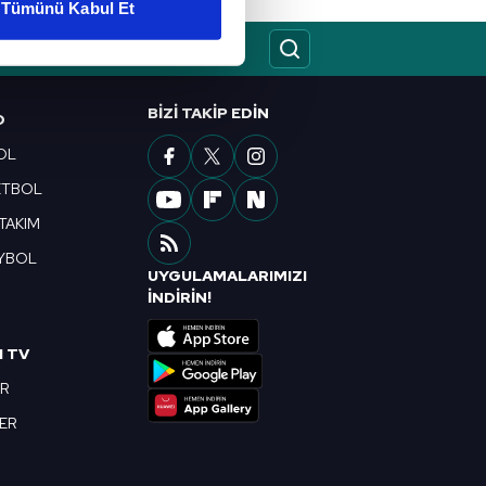
Tümünü Kabul Et
ar gösterilmeyecektir."
çerezler kullanılmaktadır. Bu
BIZI TAKIP EDIN
u hizmetlerinin sunulması
O
i ve sizlere yönelik
OL
nılacaktır.
ETBOL
kin detaylı bilgi için Ayarlar
 TAKIM
YBOL
UYGULAMALARIMIZI
R
İNDİRİN!
ak ve sitemizde ilgili
I TV
OR
BER