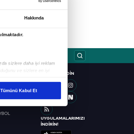
Hakkında
ılmaktadır.
ızda sizlere daha iyi reklam
duğunu ve sizlere en iyi
BIZI TAKIP EDIN
O
liyetlerimizi karşılamak
OL
Tümünü Kabul Et
ETBOL
ar gösterilmeyecektir."
 TAKIM
YBOL
çerezler kullanılmaktadır. Bu
UYGULAMALARIMIZI
u hizmetlerinin sunulması
R
İNDİRİN!
i ve sizlere yönelik