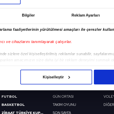
Adriano için karar
zamanı
Bilgiler
Reklam Ayarları
rlama faaliyetlerinin yürütülmesi amaçları ile çerezler kullan
yıcı ve cihazlarını tanımlayarak çalışırlar.
VERI POLITIKASI
GIZLILIK BILDIRIMI
KÜNYE / İLETIŞIM
de sizlere özel kişiselleştirilmiş reklamlar sunabilir, sayfalarım
aparken amacımızın size daha iyi bir reklam deneyimi sunmak ol
BEŞİKTAŞ
PROGRAMLAR
VIDE
imizden gelen çabayı gösterdiğimizi ve bu noktada, reklamların ma
GALATASARAY
SABAH SPORU
FUTB
olduğunu sizlere hatırlatmak isteriz.
Kişiselleştir
FENERBAHÇE
SPOR GÜNDEMİ
BASK
çerezlere izin vermedikleri takdirde, kullanıcılara hedefli reklaml
TRABZONSPOR
SPOR AJANSI
MİLLİ
FUTBOL
GÜN ORTASI
VOLE
abilmek için İnternet Sitemizde kendimize ve üçüncü kişilere ait 
isel verileriniz işlenmekte olup gerekli olan çerezler bilgi toplum
BASKETBOL
TAKIM OYUNU
DİĞE
 çerezler, sitemizin daha işlevsel kılınması ve kişiselleştirilmes
ZİRAAT TÜRKİYE KUPASI
SON SAYFA