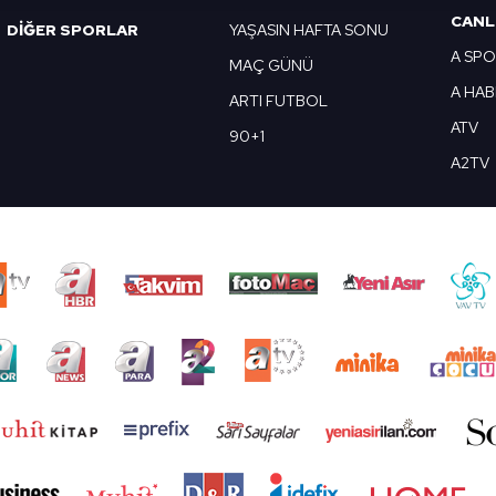
 yapılması, amaçlarıyla sınırlı olarak açık rızanız dahilinde kulla
CANL
DİĞER SPORLAR
YAŞASIN HAFTA SONU
A SP
aşağıda yer alan panel vasıtasıyla belirleyebilirsiniz. Çerezlere iliş
MAÇ GÜNÜ
lgilendirme Metnimizi
ziyaret edebilirsiniz.
A HA
ARTI FUTBOL
ATV
90+1
Korunması Kanunu uyarınca hazırlanmış Aydınlatma Metnimizi okum
A2TV
 çerezlerle ilgili bilgi almak için lütfen
tıklayınız
.