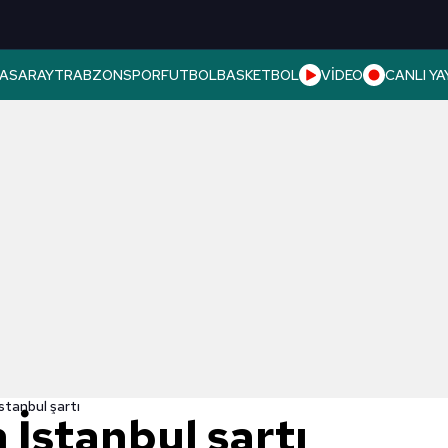
ASARAY
TRABZONSPOR
FUTBOL
BASKETBOL
VİDEO
CANLI YA
İstanbul şartı
n İstanbul şartı