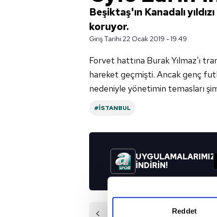
Beşiktaş'ın Kanadalı yıldızı
koruyor.
Giriş Tarihi:
22 Ocak 2019 - 19:49
Forvet hattına Burak Yılmaz'ı tran
hareket geçmişti. Ancak genç fu
nedeniyle yönetimin temasları şim
#İSTANBUL
UYGULAMALARIMIZ
İNDİRİN!
Reddet
Önceki Haber