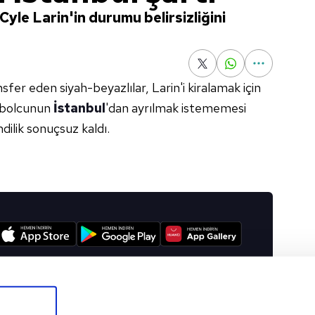
 Cyle Larin'in durumu belirsizliğini
sfer eden siyah-beyazlılar, Larin'i kiralamak için
tbolcunun
İstanbul
'dan ayrılmak istememesi
dilik sonuçsuz kaldı.
I
Sonraki Haber