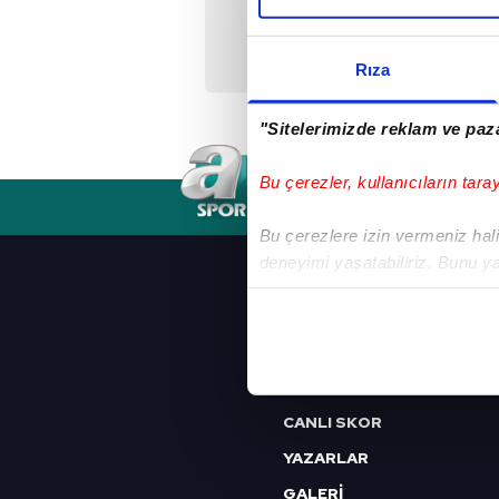
En fazla gol katkısı
Babel'den!
Rıza
"Sitelerimizde reklam ve paza
Bu çerezler, kullanıcıların tara
RSS
YAYIN AKIŞI
FREKANSLAR
Bu çerezlere izin vermeniz halin
deneyimi yaşatabiliriz. Bunu y
ANASAYFA
içerikleri sunabilmek adına el
A SPOR CANLI YAYIN
noktasında tek gelir kalemimiz 
A SPOR RADYO
Her halükârda, kullanıcılar, bu 
HABERLER
CANLI SKOR
Sizlere daha iyi bir hizmet sun
çerezler vasıtasıyla çeşitli kiş
YAZARLAR
amacıyla kullanılmaktadır. Diğer
GALERİ