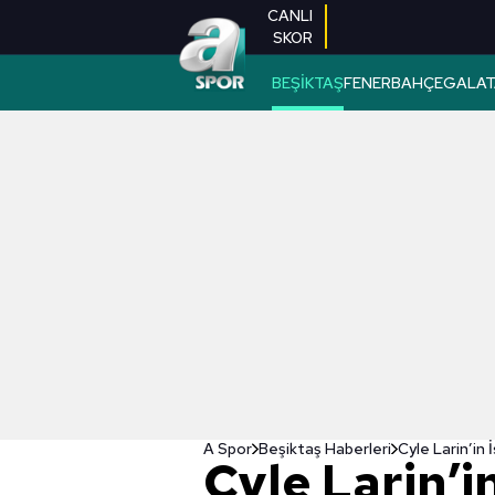
CANLI
SKOR
BEŞİKTAŞ
FENERBAHÇE
GALAT
A Spor
Beşiktaş Haberleri
Cyle Larin’in 
Cyle Larin’i