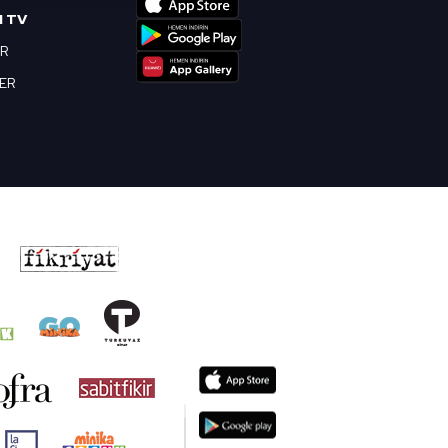
nılacaktır.
I TV
OR
kin detaylı bilgi için Ayarlar
BER
ak ve sitemizde ilgili