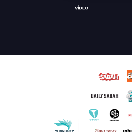
reklam/pazarlama faaliyetlerinin
VİDEO
Çerezlere ilişkin tercihlerinizi 
butonuna tıklayabilir,
Çerez Bi
6698 sayılı Kişisel Verilerin 
mevzuata uygun olarak kullanılan