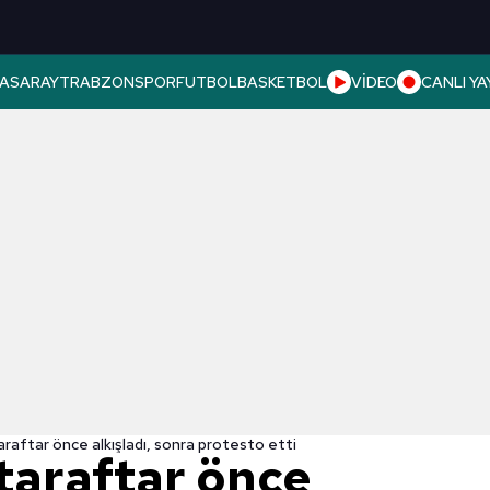
ASARAY
TRABZONSPOR
FUTBOL
BASKETBOL
VİDEO
CANLI YA
araftar önce alkışladı, sonra protesto etti
taraftar önce