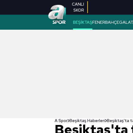
CANLI
SKOR
BEŞİKTAŞ
FENERBAHÇE
GALAT
A Spor
Beşiktaş Haberleri
Beşiktaş'ta t
Beşiktaş'ta 