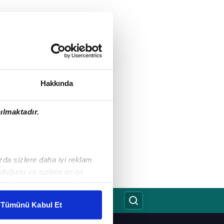
Hakkında
ılmaktadır.
ızda sizlere daha iyi reklam
duğunu ve sizlere en iyi
liyetlerimizi karşılamak
Tümünü Kabul Et
ar gösterilmeyecektir."