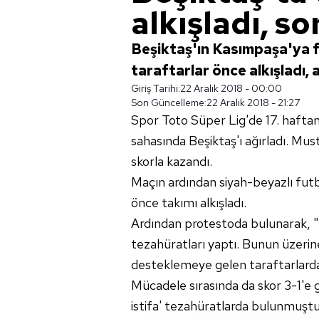
alkışladı, s
Beşiktaş'ın Kasımpaşa'ya f
taraftarlar önce alkışladı,
Giriş Tarihi:
22 Aralık 2018 - 00:00
Son Güncelleme:
22 Aralık 2018 - 21:27
Spor Toto Süper Lig'de 17. hafta
sahasında Beşiktaş'ı ağırladı. Must
skorla kazandı.
Maçın ardından siyah-beyazlı futbo
önce takımı alkışladı.
Ardından protestoda bulunarak, "
tezahüratları yaptı. Bunun üzerine
desteklemeye gelen taraftarlardan
Mücadele sırasında da skor 3-1'e 
istifa' tezahüratlarda bulunmuştu