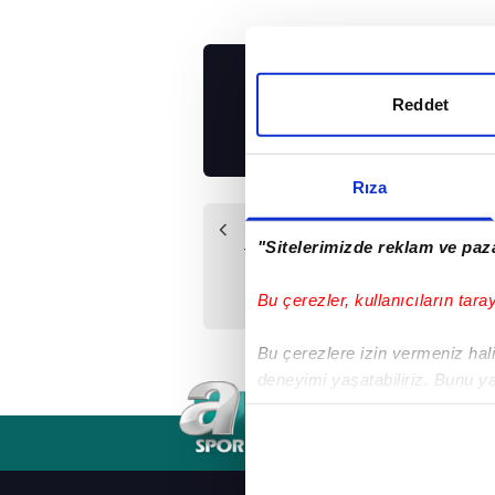
UYGULAMALARIMIZ
Reddet
İNDİRİN!
Rıza
Önceki Haber
"Sitelerimizde reklam ve paza
Yönetim&Babel bir
kez daha
Bu çerezler, kullanıcıların tara
Bu çerezlere izin vermeniz halin
deneyimi yaşatabiliriz. Bunu y
içerikleri sunabilmek adına el
noktasında tek gelir kalemimiz 
RSS
YAYIN AKIŞI
FREKANSLAR
Her halükârda, kullanıcılar, bu 