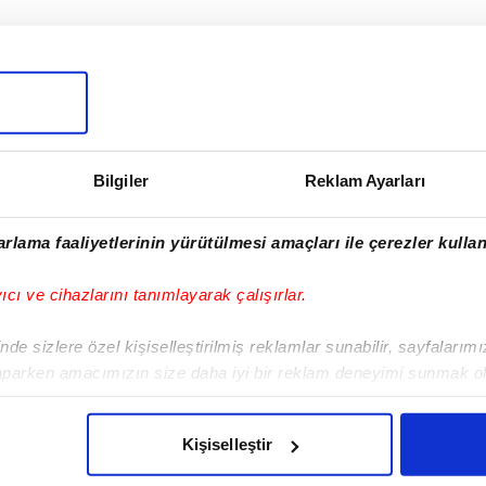
I
Bilgiler
Reklam Ayarları
Sonraki Haber
rlama faaliyetlerinin yürütülmesi amaçları ile çerezler kullan
Adriano cezalı
duruma düştü
yıcı ve cihazlarını tanımlayarak çalışırlar.
de sizlere özel kişiselleştirilmiş reklamlar sunabilir, sayfalarım
aparken amacımızın size daha iyi bir reklam deneyimi sunmak ol
imizden gelen çabayı gösterdiğimizi ve bu noktada, reklamların ma
olduğunu sizlere hatırlatmak isteriz.
VERI POLITIKASI
GIZLILIK BILDIRIMI
KÜNYE / İLETIŞIM
Kişiselleştir
çerezlere izin vermedikleri takdirde, kullanıcılara hedefli reklaml