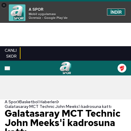
×
A SPOR
İNDİR
Mobil uygulaması
Ücretsiz - Google Play'de
CANLI
SKOR
A Spor
Basketbol Haberleri
Galatasaray MCT Technic John Meeks'i kadrosuna kattı
Galatasaray MCT Technic
John Meeks'i kadrosuna