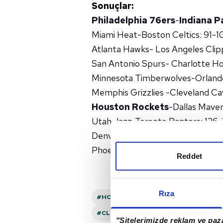
Sonuçlar:
Philadelphia 76ers
-
Indiana P
Miami Heat-Boston Celtics: 91-1
Atlanta Hawks- Los Angeles Clip
San Antonio Spurs- Charlotte Ho
Minnesota Timberwolves-Orlando 
Memphis Grizzlies -Cleveland Cav
Houston Rockets
-Dallas Maver
Utah Jazz-Toronto Raptors: 126-
Denver Nuggets- Los Angeles Lak
Phoenix Suns-Sacramento Kings
Reddet
Rıza
#HOUSTON ROCKETS
#MEMPHIS GR
#CLEVELAND CAVALIERS
#INDIANA
"Sitelerimizde reklam ve paza