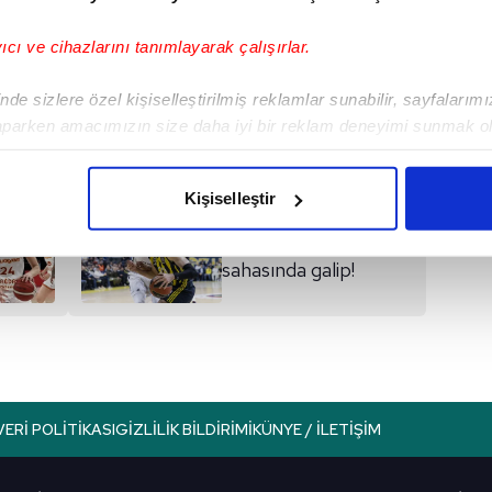
yıcı ve cihazlarını tanımlayarak çalışırlar.
I
de sizlere özel kişiselleştirilmiş reklamlar sunabilir, sayfalarım
aparken amacımızın size daha iyi bir reklam deneyimi sunmak ol
imizden gelen çabayı gösterdiğimizi ve bu noktada, reklamların ma
olduğunu sizlere hatırlatmak isteriz.
Kişiselleştir
Sonraki Haber
çerezlere izin vermedikleri takdirde, kullanıcılara hedefli reklaml
F.Bahçe Beko
sahasında galip!
abilmek için İnternet Sitemizde kendimize ve üçüncü kişilere ait 
isel verileriniz işlenmekte olup gerekli olan çerezler bilgi toplum
 çerezler, sitemizin daha işlevsel kılınması ve kişiselleştirilmes
 yapılması, amaçlarıyla sınırlı olarak açık rızanız dahilinde kulla
aşağıda yer alan panel vasıtasıyla belirleyebilirsiniz. Çerezlere iliş
VERI POLITIKASI
GIZLILIK BILDIRIMI
KÜNYE / İLETIŞIM
lgilendirme Metnimizi
ziyaret edebilirsiniz.