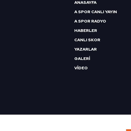
6698 sayılı Kişisel Verilerin 
ANASAYFA
mevzuata uygun olarak kullanılan
A SPOR CANLI YAYIN
A SPOR RADYO
HABERLER
CANLI SKOR
YAZARLAR
GALERİ
VİDEO