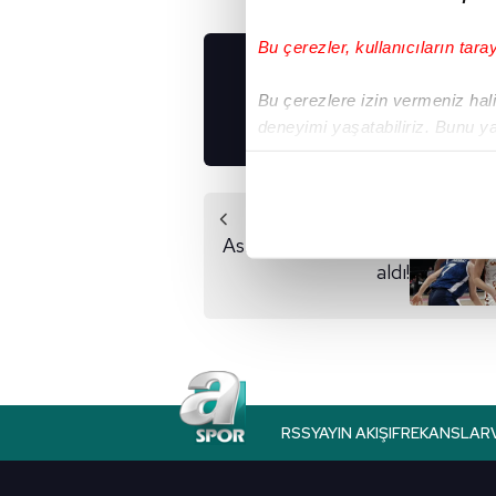
Bu çerezler, kullanıcıların tara
UYGULAMALARIMIZ
Bu çerezlere izin vermeniz halin
İNDİRİN!
deneyimi yaşatabiliriz. Bunu y
içerikleri sunabilmek adına el
noktasında tek gelir kalemimiz 
Önceki Haber
Her halükârda, kullanıcılar, bu 
Aslan play-off biletini
aldı!
Sizlere daha iyi bir hizmet sun
çerezler vasıtasıyla çeşitli kiş
amacıyla kullanılmaktadır. Diğer
reklam/pazarlama faaliyetlerinin
Çerezlere ilişkin tercihlerinizi 
RSS
YAYIN AKIŞI
FREKANSLAR
butonuna tıklayabilir,
Çerez Bi