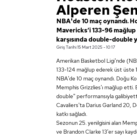
Alperen Şen
NBA'de 10 maç oynandı. Ho
Mavericks’i 133-96 mağlup 
karşısında double-double ya
Giriş Tarihi:
15 Mart 2025 - 10:17
Amerikan Basketbol Ligi'nde (N
133-124 mağlup ederek üst üste 16.
NBA'de 10 maç oynandı. Doğu Kon
Memphis Grizzlies'ı mağlup etti. 
double" performansıyla galibiyett
Cavaliers'ta Darius Garland 20, De
katkı sağladı.
Sezonun 25. yenilgisini alan Memp
ve Brandon Clarke 13'er sayı ka