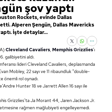
gün şov yaptı
uston Rockets, evinde Dallas
etti. Alperen Şengün, Dallas Mavericks
ptı. İşte detaylar...
BA)
Cleveland Cavaliers
,
Memphis Grizzlies
'ı
 galibiyetini aldı.
feransı lideri Cleveland Cavaliers, deplasmanda
Evan Mobley, 22 sayı ve 11 ribaundluk "double-
e önemli rol oynadı.
'Andre Hunter 18 ve Jarrett Allen 16 sayı ile
his Grizzlies'ta Ja Morant 44, Jaren Jackson Jr.
ydetmesine rağmen mağlubiyeti engelleyemedi.