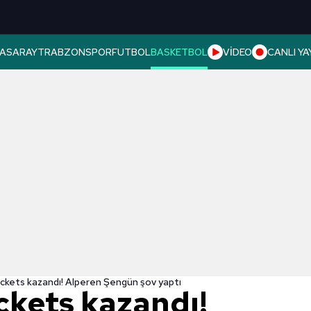
ASARAY
TRABZONSPOR
FUTBOL
BASKETBOL
VİDEO
CANLI YA
kets kazandı! Alperen Şengün şov yaptı
kets kazandı!