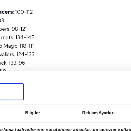
acers
: 100-112
03
pers: 98-121
rnets: 134-145
Magic: 118-111
aliers: 124-133
ick: 133-96
118
ers: 131-126
:122-106
Bilgiler
Reklam Ayarları
IZZLIES
#DALLAS MAVERICKS
#ALPEREN ŞENGÜN
 PACERS
#PHILADELPHIA 76ERS
rlama faaliyetlerinin yürütülmesi amaçları ile çerezler kullan