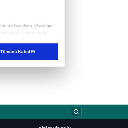
ızda sizlere daha iyi reklam
duğunu ve sizlere en iyi
liyetlerimizi karşılamak
Tümünü Kabul Et
ar gösterilmeyecektir."
çerezler kullanılmaktadır. Bu
u hizmetlerinin sunulması
i ve sizlere yönelik
nılacaktır.
kin detaylı bilgi için Ayarlar