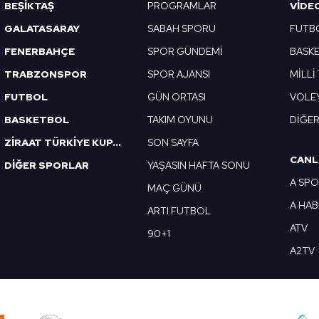
Korunması Kanunu uyarınca hazırlanmış Aydınlatma Metnimizi okum
BEŞİKTAŞ
PROGRAMLAR
VIDE
 çerezlerle ilgili bilgi almak için lütfen
tıklayınız
.
GALATASARAY
SABAH SPORU
FUTB
FENERBAHÇE
SPOR GÜNDEMİ
BASK
TRABZONSPOR
SPOR AJANSI
MİLLİ
FUTBOL
GÜN ORTASI
VOLE
BASKETBOL
TAKIM OYUNU
DİĞE
ZİRAAT TÜRKİYE KUPASI
SON SAYFA
CANL
DİĞER SPORLAR
YAŞASIN HAFTA SONU
A SP
MAÇ GÜNÜ
A HA
ARTI FUTBOL
ATV
90+1
A2TV