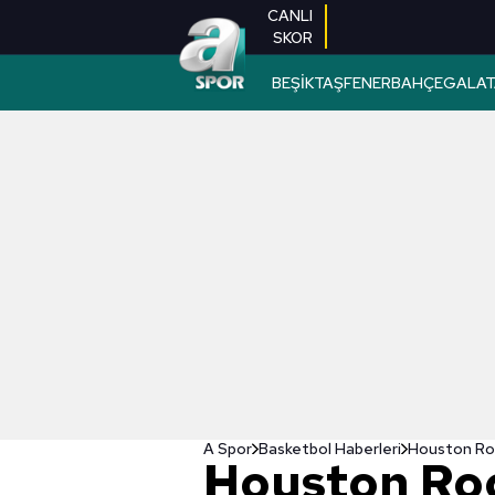
CANLI
SKOR
BEŞİKTAŞ
FENERBAHÇE
GALAT
A Spor
Basketbol Haberleri
Houston Roc
Houston Roc