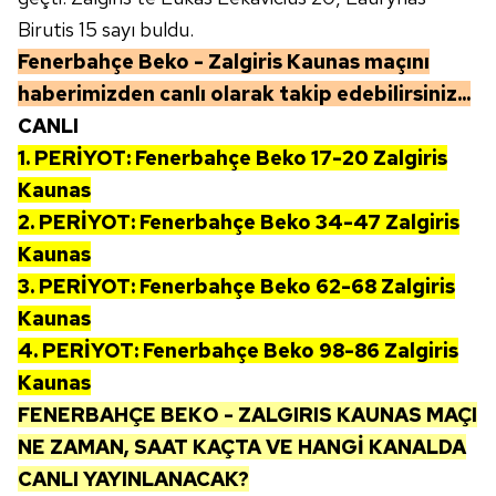
hazırlanmış Aydınlatma Metnimizi okumak ve sitemizde
Birutis 15 sayı buldu.
ilgili mevzuata uygun olarak kullanılan çerezlerle ilgili bilgi
Fenerbahçe Beko - Zalgiris Kaunas maçını
almak için lütfen
tıklayınız
.
haberimizden canlı olarak takip edebilirsiniz...
CANLI
1. PERİYOT: Fenerbahçe Beko 17-20 Zalgiris
Kaunas
2. PERİYOT: Fenerbahçe Beko 34-47 Zalgiris
Kaunas
3. PERİYOT: Fenerbahçe Beko 62-68 Zalgiris
Kaunas
4. PERİYOT: Fenerbahçe Beko 98-86 Zalgiris
Kaunas
FENERBAHÇE BEKO - ZALGIRIS KAUNAS
MAÇI
NE ZAMAN, SAAT KAÇTA VE HANGİ KANALDA
CANLI YAYINLANACAK?