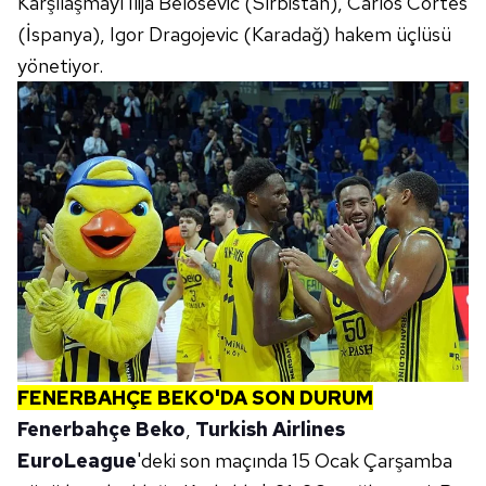
Karşılaşmayı Ilija Belosevic (Sırbistan), Carlos Cortes
(İspanya), Igor Dragojevic (Karadağ) hakem üçlüsü
yönetiyor.
FENERBAHÇE BEKO'DA SON DURUM
Fenerbahçe Beko
,
Turkish Airlines
EuroLeague
'deki son maçında 15 Ocak Çarşamba