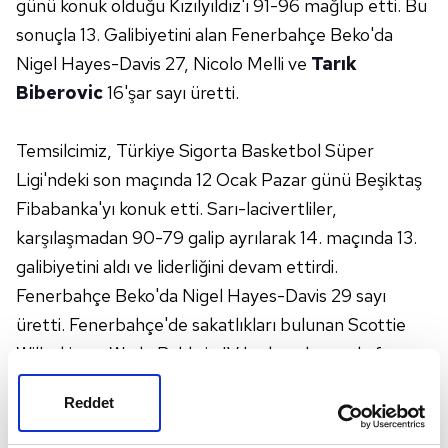
günü konuk olduğu Kızılyıldız'ı 91-96 mağlup etti. Bu
sonuçla 13. Galibiyetini alan Fenerbahçe Beko'da
Nigel Hayes-Davis 27, Nicolo Melli ve
Tarık
Biberovic
16'şar sayı üretti.
Temsilcimiz, Türkiye Sigorta Basketbol Süper
Ligi'ndeki son maçında 12 Ocak Pazar günü Beşiktaş
Fibabanka'yı konuk etti. Sarı-lacivertliler,
karşılaşmadan 90-79 galip ayrılarak 14. maçında 13.
galibiyetini aldı ve liderliğini devam ettirdi.
Fenerbahçe Beko'da Nigel Hayes-Davis 29 sayı
üretti. Fenerbahçe'de sakatlıkları bulunan Scottie
Wilbekin ve Wade Baldwin IV bu karşılaşmada forma
giyemedi.
Reddet