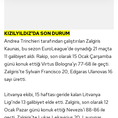
takdirde, kullanıcılara hedefli reklamlar
gösterilmeyecektir."
Sizlere daha iyi bir hizmet sunabilmek için İnternet
Sitemizde kendimize ve üçüncü kişilere ait çerezler
KIZILYILDIZ'DA SON DURUM
kullanılmaktadır. Bu çerezler vasıtasıyla çeşitli kişisel
Andrea Trinchieri tarafından çalıştırılan Zalgiris
verileriniz işlenmekte olup gerekli olan çerezler bilgi
toplumu hizmetlerinin sunulması amacıyla
Kaunas, bu sezon EuroLeague'de oynadığı 21 maçta
kullanılmaktadır. Diğer çerezler, sitemizin daha işlevsel
11 galibiyet aldı. Rakip, son olarak 15 Ocak Çarşamba
kılınması ve kişiselleştirilmesi ve sizlere yönelik
günü konuk ettiği Virtus Bologna'yı 77-68 ile geçti.
reklam/pazarlama faaliyetlerinin yapılması, amaçlarıyla
Zalgiris'te Sylvain Francisco 20, Edgaras Ulanovas 16
sınırlı olarak açık rızanız dahilinde kullanılacaktır.
sayı üretti.
Çerezlere ilişkin tercihlerinizi aşağıda yer alan panel
vasıtasıyla belirleyebilirsiniz. Çerezlere ilişkin detaylı bilgi
Litvanya ekibi, 15 haftası geride kalan Litvanya
için Ayarlar butonuna tıklayabilir,
Çerez Bilgilendirme
Ligi'nde 13 galibiyet elde etti. Zalgiris, son olarak 12
Metnimizi
ziyaret edebilirsiniz.
Ocak Pazar günü konuk ettiği Nevezis'i 88-86 ile
geçti. Zalgiris'te Lukas Lekavicius 20, Laurynas
6698 sayılı Kişisel Verilerin Korunması Kanunu uyarınca