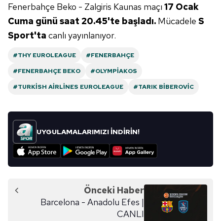
Fenerbahçe Beko - Zalgiris Kaunas maçı
17 Ocak
Cuma günü saat 20.45'te başladı.
Mücadele
S
Sport'ta
canlı yayınlanıyor.
#THY EUROLEAGUE
#FENERBAHÇE
#FENERBAHÇE BEKO
#OLYMPIAKOS
#TURKISH AIRLINES EUROLEAGUE
#TARIK BİBEROVİC
UYGULAMALARIMIZI İNDİRİN!
Önceki Haber
Barcelona - Anadolu Efes |
CANLI