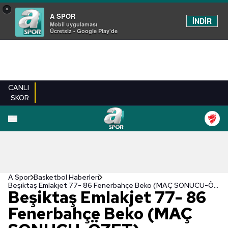
×
A SPOR
İNDİR
Mobil uygulaması
Ücretsiz - Google Play'de
CANLI
SKOR
A Spor
Basketbol Haberleri
Beşiktaş Emlakjet 77- 86 Fenerbahçe Beko (MAÇ SONUCU-ÖZET) Fenerbahçe Beko finale yükseldi!
Beşiktaş Emlakjet 77- 86
Fenerbahçe Beko (MAÇ