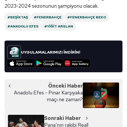
ilgili mevzuata uygun olarak kullanılan çerezlerle ilgili bilgi
2023-2024 sezonunun şampiyonu olacak.
almak için lütfen
tıklayınız
.
#BEŞIKTAŞ
#FENERBAHÇE
#FENERBAHÇE BEKO
#ANADOLU EFES
#YIĞIT ARSLAN
UYGULAMALARIMIZI İNDİRİN!
Önceki Haber
Anadolu Efes - Pınar Karşıyaka
maçı ne zaman?
Sonraki Haber
Pana'nın rakibi Real!