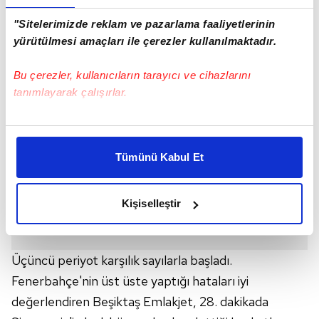
gitti.
"Sitelerimizde reklam ve pazarlama faaliyetlerinin
yürütülmesi amaçları ile çerezler kullanılmaktadır.
Bu çerezler, kullanıcıların tarayıcı ve cihazlarını
tanımlayarak çalışırlar.
Bu çerezlere izin vermeniz halinde sizlere özel
kişiselleştirilmiş reklamlar sunabilir, sayfalarımızda sizlere
Tümünü Kabul Et
daha iyi reklam deneyimi yaşatabiliriz. Bunu yaparken
amacımızın size daha iyi bir reklam deneyimi sunmak
olduğunu ve sizlere en iyi içerikleri sunabilmek adına
Kişiselleştir
elimizden gelen çabayı gösterdiğimizi ve bu noktada,
reklamların maliyetlerimizi karşılamak noktasında tek gelir
kalemimiz olduğunu sizlere hatırlatmak isteriz.
Üçüncü periyot karşılık sayılarla başladı.
Fenerbahçe'nin üst üste yaptığı hataları iyi
Her halükârda, kullanıcılar, bu çerezlere izin vermedikleri
takdirde, kullanıcılara hedefli reklamlar
değerlendiren Beşiktaş Emlakjet, 28. dakikada
gösterilmeyecektir."