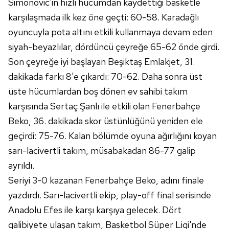
Simonovic'in hızlı hücumdan kaydettiği basketle
karşılaşmada ilk kez öne geçti: 60-58. Karadağlı
Sizlere daha iyi bir hizmet sunabilmek için İnternet
oyuncuyla pota altını etkili kullanmaya devam eden
Sitemizde kendimize ve üçüncü kişilere ait çerezler
siyah-beyazlılar, dördüncü çeyreğe 65-62 önde girdi.
kullanılmaktadır. Bu çerezler vasıtasıyla çeşitli kişisel
verileriniz işlenmekte olup gerekli olan çerezler bilgi
Son çeyreğe iyi başlayan Beşiktaş Emlakjet, 31.
toplumu hizmetlerinin sunulması amacıyla
dakikada farkı 8'e çıkardı: 70-62. Daha sonra üst
kullanılmaktadır. Diğer çerezler, sitemizin daha işlevsel
üste hücumlardan boş dönen ev sahibi takım
kılınması ve kişiselleştirilmesi ve sizlere yönelik
karşısında Sertaç Şanlı ile etkili olan Fenerbahçe
reklam/pazarlama faaliyetlerinin yapılması, amaçlarıyla
Beko, 36. dakikada skor üstünlüğünü yeniden ele
sınırlı olarak açık rızanız dahilinde kullanılacaktır.
geçirdi: 75-76. Kalan bölümde oyuna ağırlığını koyan
Çerezlere ilişkin tercihlerinizi aşağıda yer alan panel
sarı-lacivertli takım, müsabakadan 86-77 galip
vasıtasıyla belirleyebilirsiniz. Çerezlere ilişkin detaylı bilgi
ayrıldı.
için Ayarlar butonuna tıklayabilir,
Çerez Bilgilendirme
Seriyi 3-0 kazanan Fenerbahçe Beko, adını finale
Metnimizi
ziyaret edebilirsiniz.
yazdırdı. Sarı-lacivertli ekip, play-off final serisinde
6698 sayılı Kişisel Verilerin Korunması Kanunu uyarınca
Anadolu Efes ile karşı karşıya gelecek. Dört
hazırlanmış Aydınlatma Metnimizi okumak ve sitemizde
galibiyete ulaşan takım, Basketbol Süper Ligi'nde