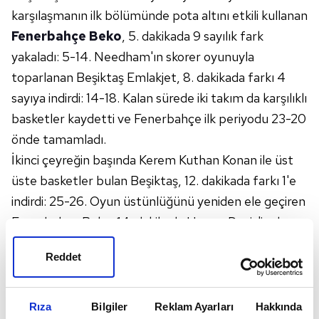
karşılaşmanın ilk bölümünde pota altını etkili kullanan
Fenerbahçe Beko
, 5. dakikada 9 sayılık fark
yakaladı: 5-14. Needham'ın skorer oyunuyla
toparlanan Beşiktaş Emlakjet, 8. dakikada farkı 4
sayıya indirdi: 14-18. Kalan sürede iki takım da karşılıklı
basketler kaydetti ve Fenerbahçe ilk periyodu 23-20
önde tamamladı.
İkinci çeyreğin başında Kerem Kuthan Konan ile üst
üste basketler bulan Beşiktaş, 12. dakikada farkı 1'e
indirdi: 25-26. Oyun üstünlüğünü yeniden ele geçiren
Fenerbahçe Beko, 14. dakikada Hayes-Davis'in dış
atışıyla farkı çift hanelere çıkardı: 25-35. Kalan
Reddet
dakikalarda Beşiktaş, pota altından kaydettiği
basketlerle farkı 4 sayıya kadar indirmesine rağmen
Fenerbahçe Beko, soyunma odasına 47-41 üstün
Rıza
Bilgiler
Reklam Ayarları
Hakkında