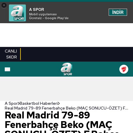
×
A SPOR
İNDİR
Mobil uygulaması
Ücretsiz - Google Play'de
CANLI
SKOR
A Spor
Basketbol Haberleri
Real Madrid 79-89 Fenerbahçe Beko (MAÇ SONUCU-ÖZET) F.Bahçe Beko İspanya'da kazandı!
Real Madrid 79-89
Fenerbahçe Beko (MAÇ