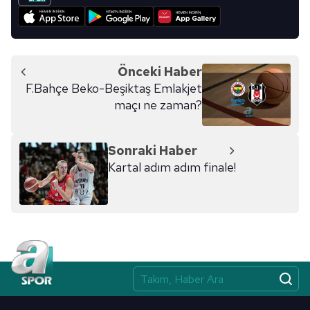
verileriniz işlenmekte olup gerekli olan çerezler bilgi
toplumu hizmetlerinin sunulması amacıyla
kullanılmaktadır. Diğer çerezler, sitemizin daha işlevsel
kılınması ve kişiselleştirilmesi ve sizlere yönelik
Önceki Haber
reklam/pazarlama faaliyetlerinin yapılması, amaçlarıyla
F.Bahçe Beko-Beşiktaş Emlakjet
sınırlı olarak açık rızanız dahilinde kullanılacaktır.
maçı ne zaman?
Çerezlere ilişkin tercihlerinizi aşağıda yer alan panel
vasıtasıyla belirleyebilirsiniz. Çerezlere ilişkin detaylı bilgi
Sonraki Haber
için Ayarlar butonuna tıklayabilir,
Çerez Bilgilendirme
Kartal adım adım finale!
Metnimizi
ziyaret edebilirsiniz.
6698 sayılı Kişisel Verilerin Korunması Kanunu uyarınca
hazırlanmış Aydınlatma Metnimizi okumak ve sitemizde
ilgili mevzuata uygun olarak kullanılan çerezlerle ilgili bilgi
almak için lütfen
tıklayınız
.