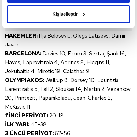
amacımızın size daha iyi bir reklam deneyimi sunmak
olduğunu ve sizlere en iyi içerikleri sunabilmek adına
Kişiselleştir
elimizden gelen çabayı gösterdiğimizi ve bu noktada,
reklamların maliyetlerimizi karşılamak noktasında tek gelir
kalemimiz olduğunu sizlere hatırlatmak isteriz.
HAKEMLER:
Ilija Belosevic, Olegs Latisevs, Damir
Javor
Her halükârda, kullanıcılar, bu çerezlere izin vermedikleri
BARCELONA:
Davies 10, Exum 3, Sertaç Şanlı 16,
takdirde, kullanıcılara hedefli reklamlar
Hayes, Laprovittola 4, Abrines 8, Higgins 11,
gösterilmeyecektir."
Jokubaitis 4, Mirotic 19, Calathes 9
Sizlere daha iyi bir hizmet sunabilmek için İnternet
OLYMPIAKOS:
Walkup 8, Dorsey 10, Lountzis,
Sitemizde kendimize ve üçüncü kişilere ait çerezler
Larentzakis 5, Fall 2, Sloukas 14, Martin 2, Vezenkov
kullanılmaktadır. Bu çerezler vasıtasıyla çeşitli kişisel
20, Printezis, Papanikolaou, Jean-Charles 2,
verileriniz işlenmekte olup gerekli olan çerezler bilgi
toplumu hizmetlerinin sunulması amacıyla
McKissic 11
kullanılmaktadır. Diğer çerezler, sitemizin daha işlevsel
1'İNCİ PERİYOT:
20-18
kılınması ve kişiselleştirilmesi ve sizlere yönelik
İLK YARI:
45-38
reklam/pazarlama faaliyetlerinin yapılması, amaçlarıyla
3'ÜNCÜ PERİYOT:
62-56
sınırlı olarak açık rızanız dahilinde kullanılacaktır.