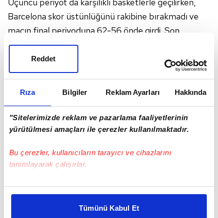
Üçüncü periyot da karşılıklı basketlerle geçilirken,
Barcelona skor üstünlüğünü rakibine bırakmadı ve
maçın final periyoduna 62-56 önde girdi. Son
periyotta ise farkı açan Barcelona, parkeden 10
sayılık farkla 84-74 galip ayrıldı. Barcelona bu
Reddet
sonuçla birlikte Turkish Airlines EuroLeague Final
Four'u 3'üncü sırada noktaladı.
Rıza
Bilgiler
Reklam Ayarları
Hakkında
SALON:
Stark
"Sitelerimizde reklam ve pazarlama faaliyetlerinin
yürütülmesi amaçları ile çerezler kullanılmaktadır.
Bu çerezler, kullanıcıların tarayıcı ve cihazlarını
tanımlayarak çalışırlar.
Bu çerezlere izin vermeniz halinde sizlere özel
kişiselleştirilmiş reklamlar sunabilir, sayfalarımızda sizlere
Tümünü Kabul Et
daha iyi reklam deneyimi yaşatabiliriz. Bunu yaparken