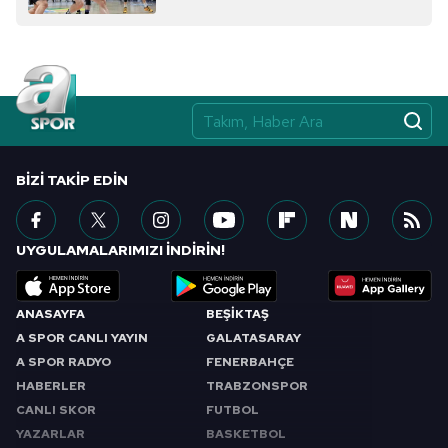
BIZI TAKIP EDIN
UYGULAMALARIMIZI İNDİRİN!
ANASAYFA
BEŞİKTAŞ
A SPOR CANLI YAYIN
GALATASARAY
A SPOR RADYO
FENERBAHÇE
HABERLER
TRABZONSPOR
CANLI SKOR
FUTBOL
YAZARLAR
BASKETBOL