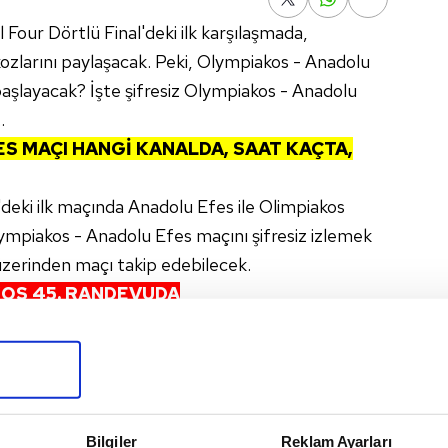
 Four Dörtlü Final'deki ilk karşılaşmada,
ozlarını paylaşacak. Peki, Olympiakos - Anadolu
aşlayacak? İşte şifresiz Olympiakos - Anadolu
.
S MAÇI HANGİ KANALDA, SAAT KAÇTA,
l'deki ilk maçında Anadolu Efes ile Olimpiakos
lympiakos - Anadolu Efes maçını şifresiz izlemek
zerinden maçı takip edebilecek.
KOS 45. RANDEVUDA
karşıya gelecek Anadolu Efes ile Olimpiakos,
 paylaşacak. 2000 yılından itibaren oynanan 44
galibiyeti bulunuyor.
l
'da oynanan maçı Anadolu Efes 88-69
akos 87-85 galip geldi.
Bilgiler
Reklam Ayarları