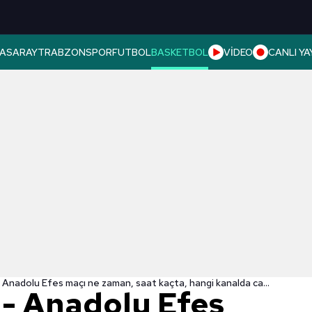
ASARAY
TRABZONSPOR
FUTBOL
BASKETBOL
VİDEO
CANLI YA
Olympiakos - Anadolu Efes maçı ne zaman, saat kaçta, hangi kanalda canlı yayınlanacak? | THY Euroleague
- Anadolu Efes