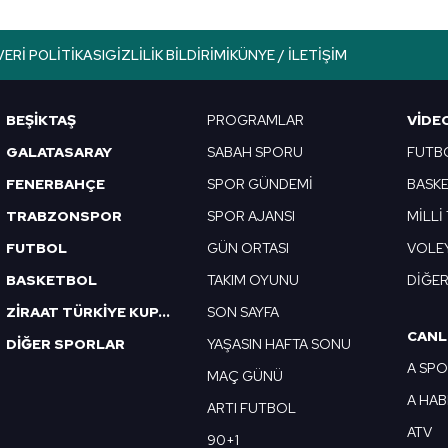
lgilendirme Metnimizi
ziyaret edebilirsiniz.
VERI POLITIKASI
GIZLILIK BILDIRIMI
KÜNYE / İLETIŞIM
Korunması Kanunu uyarınca hazırlanmış Aydınlatma Metnimizi okum
 çerezlerle ilgili bilgi almak için lütfen
tıklayınız
.
BEŞİKTAŞ
PROGRAMLAR
VIDE
GALATASARAY
SABAH SPORU
FUTB
FENERBAHÇE
SPOR GÜNDEMİ
BASK
TRABZONSPOR
SPOR AJANSI
MİLLİ
FUTBOL
GÜN ORTASI
VOLE
BASKETBOL
TAKIM OYUNU
DİĞE
ZİRAAT TÜRKİYE KUPASI
SON SAYFA
CANL
DİĞER SPORLAR
YAŞASIN HAFTA SONU
A SP
MAÇ GÜNÜ
A HA
ARTI FUTBOL
ATV
90+1