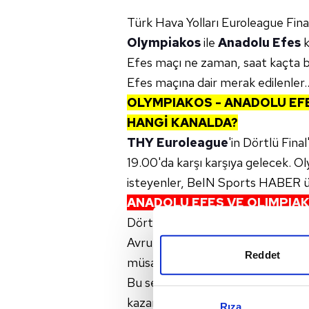
Türk Hava Yolları Euroleague Final
Olympiakos
ile
Anadolu Efes
k
Efes maçı ne zaman, saat kaçta b
Efes maçına dair merak edilenler..
OLYMPIAKOS - ANADOLU EFE
HANGİ KANALDA?
THY Euroleague
'in Dörtlü Fina
19.00'da karşı karşıya gelecek. O
isteyenler, BeIN Sports HABER ü
ANADOLU EFES VE OLIMPIA
Dörtlü Final'in ilk maçında karşı 
Avrupa Ligi'nde 45. kez kozlarını
Reddet
müsabakada her iki takımın da 22 
Bu sezonun ilk yarısında
İstanbu
kazanırken; ikinci devrede Olympi
Rıza