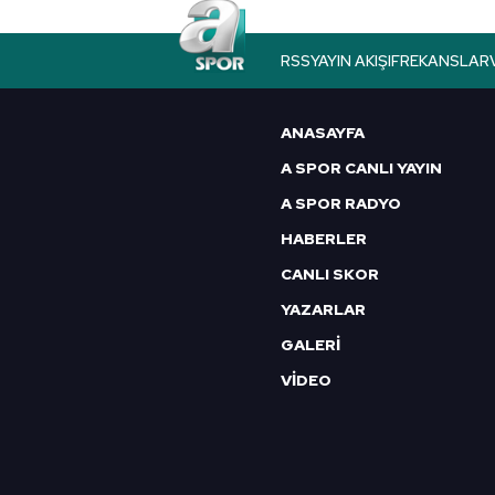
butonuna tıklayabilir,
Çerez Bi
RSS
YAYIN AKIŞI
FREKANSLAR
6698 sayılı Kişisel Verilerin 
mevzuata uygun olarak kullanılan
ANASAYFA
A SPOR CANLI YAYIN
A SPOR RADYO
HABERLER
CANLI SKOR
YAZARLAR
GALERİ
VİDEO