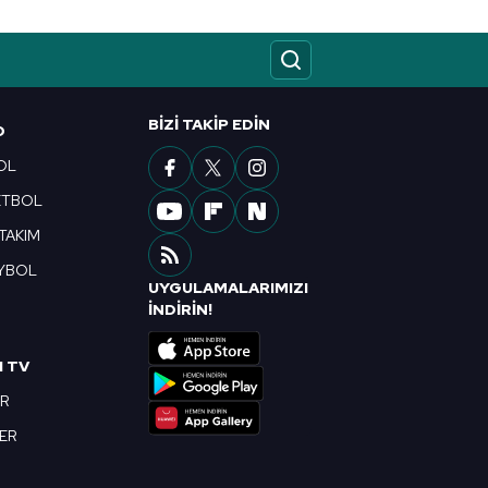
ak ve sitemizde ilgili
BIZI TAKIP EDIN
O
OL
ETBOL
 TAKIM
YBOL
UYGULAMALARIMIZI
R
İNDİRİN!
I TV
OR
BER