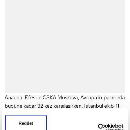
Anadolu Efes ile CSKA Moskova, Avrupa kupalarında
bugüne kadar 32 kez karşılaşırken, İstanbul ekibi 11
galibiyet ve 21 mağlubiyet aldı. İki ekip arasında FIBA
organizasyonlarında oynanan yedi maçta Efes 6
Reddet