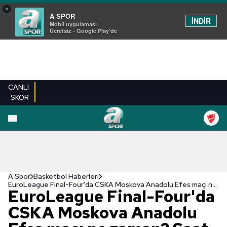
×
A SPOR
İNDİR
Mobil uygulaması
Ücretsiz - Google Play'de
CANLI
SKOR
A Spor
Basketbol Haberleri
EuroLeague Final-Four'da CSKA Moskova Anadolu Efes maçı ne zaman? Saat kaçta ve hangi kanalda?
EuroLeague Final-Four'da
CSKA Moskova Anadolu