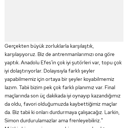
6698 sayılı Kişisel Verilerin Korunması Kanunu uyarınca
hazırlanmış Aydınlatma Metnimizi okumak ve sitemizde
ilgili mevzuata uygun olarak kullanılan çerezlerle ilgili bilgi
almak için lütfen
tıklayınız
.
Gerçekten büyük zorluklarla karşılaştık,
karşılaşıyoruz. Biz de antrenmanlarımızı ona göre
yaptık. Anadolu Efes'in çok iyi şutörleri var, topu çok
iyi dolaştırıyorlar. Dolayısıyla farklı şeyler
yapabilmemiz için ortaya bir şeyler koyabilmemiz
lazım. Tabii bizim pek çok farklı planımız var. Final
maçlarında son üç dakikada iyi oynayıp kazandığımız
da oldu, favori olduğumuzda kaybettiğimiz maçlar
da. Biz tabii ki onları durdurmaya çalışacağız. Larkin,
Simon durdurulamazlar ama frenleyebiliriz."