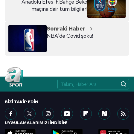
Anadolu Efes-F.Bahçe Beko
maçına dair tüm bilgiler!
Sonraki Haber
NBA'de Covid şoku!
BIZI TAKIP EDIN
UYGULAMALARIMIZI İNDİRİN!