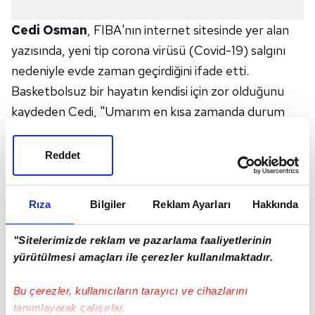
Cedi Osman
, FIBA'nın internet sitesinde yer alan
yazısında, yeni tip corona virüsü (Covid-19) salgını
nedeniyle evde zaman geçirdiğini ifade etti.
Basketbolsuz bir hayatın kendisi için zor olduğunu
kaydeden Cedi, "Umarım en kısa zamanda durum
daha iyiye gider. Basketbolu ne kadar özlediğimi fark
ediyorum. Özellikle de
Türkiye
için oynamayı
Reddet
özledim." yorumunu yaptı.
Milli formayla sahaya çıktığında yaşadıklarını aktaran
Rıza
Bilgiler
Reklam Ayarları
Hakkında
Cedi, "Tribünlerin milli marşı okumaya başladığını
duyduğunuz anda tüyleriniz diken diken olmaya
"Sitelerimizde reklam ve pazarlama faaliyetlerinin
başlar. Şimdi o anları düşünürken bile tüylerim diken
yürütülmesi amaçları ile çerezler kullanılmaktadır.
diken oluyor." değerlendirmesinde bulundu.
Bu çerezler, kullanıcıların tarayıcı ve cihazlarını
25 yaşındaki basketbolcu, Türkiye tarihinin en iyi
tanımlayarak çalışırlar.