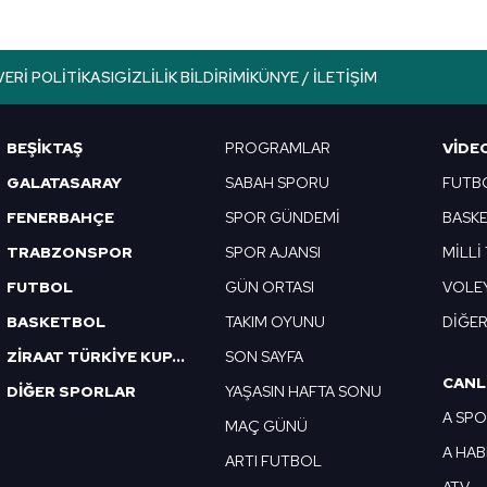
VERI POLITIKASI
GIZLILIK BILDIRIMI
KÜNYE / İLETIŞIM
BEŞİKTAŞ
PROGRAMLAR
VIDE
GALATASARAY
SABAH SPORU
FUTB
FENERBAHÇE
SPOR GÜNDEMİ
BASK
TRABZONSPOR
SPOR AJANSI
MİLLİ
FUTBOL
GÜN ORTASI
VOLE
BASKETBOL
TAKIM OYUNU
DİĞE
ZİRAAT TÜRKİYE KUPASI
SON SAYFA
CANL
DİĞER SPORLAR
YAŞASIN HAFTA SONU
A SP
MAÇ GÜNÜ
A HA
ARTI FUTBOL