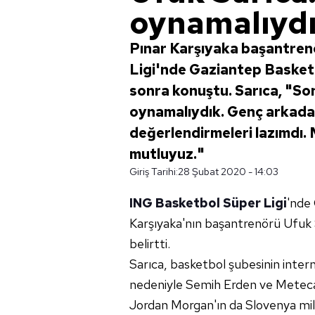
oynamalıyd
Pınar Karşıyaka başantren
Ligi'nde Gaziantep Basket
sonra konuştu. Sarıca, "So
oynamalıydık. Genç arkadaşl
değerlendirmeleri lazımdı. M
mutluyuz."
Giriş Tarihi:
28 Şubat 2020 - 14:03
ING
Basketbol Süper Ligi
'nde
Karşıyaka'nın başantrenörü Ufuk Sa
belirtti.
Sarıca, basketbol şubesinin intern
nedeniyle Semih Erden ve Meteca
Jordan Morgan'ın da Slovenya milli 