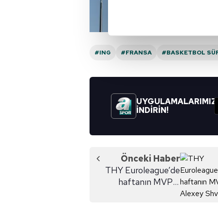
noktasında tek gelir kalemimiz 
Her halükârda, kullanıcılar, bu 
Sizlere daha iyi bir hizmet sun
#ING
#FRANSA
#BASKETBOL SÜP
çerezler vasıtasıyla çeşitli kiş
amacıyla kullanılmaktadır. Diğer
reklam/pazarlama faaliyetlerinin
UYGULAMALARIMIZ
Çerezlere ilişkin tercihlerinizi 
İNDİRİN!
butonuna tıklayabilir,
Çerez Bi
6698 sayılı Kişisel Verilerin 
mevzuata uygun olarak kullanılan
Önceki Haber
THY Euroleague’de
haftanın MVP'si
Alexey Shved