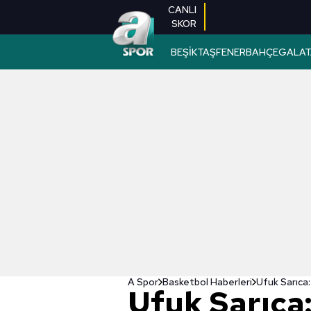
CANLI
SKOR
BEŞİKTAŞ
FENERBAHÇE
GALAT
A Spor
Basketbol Haberleri
Ufuk Sarıca:
Ufuk Sarıca: