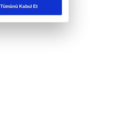
Tümünü Kabul Et
ar gösterilmeyecektir."
çerezler kullanılmaktadır. Bu
u hizmetlerinin sunulması
i ve sizlere yönelik
nılacaktır.
kin detaylı bilgi için Ayarlar
ak ve sitemizde ilgili