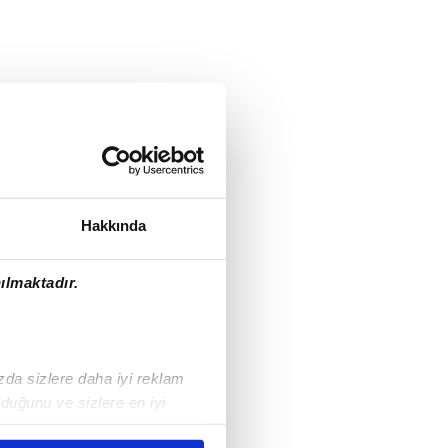
Hakkında
ılmaktadır.
ızda sizlere daha iyi reklam
duğunu ve sizlere en iyi
liyetlerimizi karşılamak