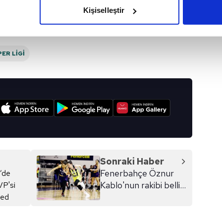
olduğunu sizlere hatırlatmak isteriz.
sonrasında 33 Mehmetçiğimiz
Kişiselleştir
şehit düştü. Bu kahreden haberin
çerezlere izin vermedikleri takdirde, kullanıcılara hedefli reklaml
ardından spor camiası da
haberin devamı
başsağlığı mesajları paylaştı...
abilmek için İnternet Sitemizde kendimize ve üçüncü kişilere ait 
ER LIGI
isel verileriniz işlenmekte olup gerekli olan çerezler bilgi toplum
 çerezler, sitemizin daha işlevsel kılınması ve kişiselleştirilmes
 yapılması, amaçlarıyla sınırlı olarak açık rızanız dahilinde kulla
I
aşağıda yer alan panel vasıtasıyla belirleyebilirsiniz. Çerezlere iliş
lgilendirme Metnimizi
ziyaret edebilirsiniz.
Korunması Kanunu uyarınca hazırlanmış Aydınlatma Metnimizi okum
 çerezlerle ilgili bilgi almak için lütfen
tıklayınız
.
Sonraki Haber
Fenerbahçe Öznur
Kablo'nun rakibi belli
oldu!