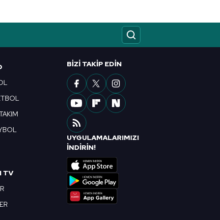
BIZI TAKIP EDIN
O
OL
ETBOL
 TAKIM
YBOL
UYGULAMALARIMIZI
R
İNDİRİN!
I TV
OR
BER