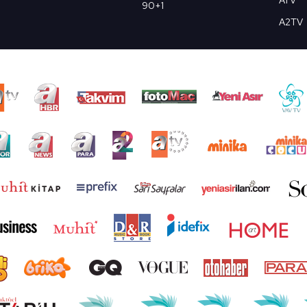
ATV
90+1
A2TV