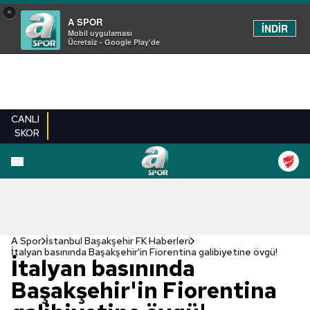
×
A SPOR
İNDİR
Mobil uygulaması
Ücretsiz - Google Play'de
CANLI
SKOR
A Spor
İstanbul Başakşehir FK Haberleri
İtalyan basınında Başakşehir'in Fiorentina galibiyetine övgü!
İtalyan basınında
Başakşehir'in Fiorentina