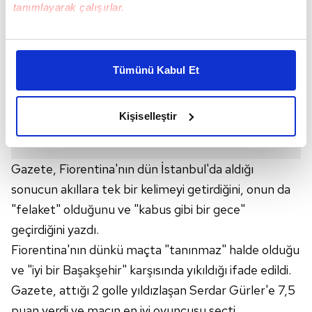
tanımlayarak çalışırlar.
Bu çerezlere izin vermeniz halinde sizlere özel
kişiselleştirilmiş reklamlar sunabilir, sayfalarımızda sizlere
Tümünü Kabul Et
daha iyi reklam deneyimi yaşatabiliriz. Bunu yaparken
amacımızın size daha iyi bir reklam deneyimi sunmak
olduğunu ve sizlere en iyi içerikleri sunabilmek adına
Kişiselleştir
elimizden gelen çabayı gösterdiğimizi ve bu noktada,
reklamların maliyetlerimizi karşılamak noktasında tek gelir
kalemimiz olduğunu sizlere hatırlatmak isteriz.
Gazete, Fiorentina'nın dün İstanbul'da aldığı
sonucun akıllara tek bir kelimeyi getirdiğini, onun da
Her halükârda, kullanıcılar, bu çerezlere izin vermedikleri
"felaket" olduğunu ve "kabus gibi bir gece"
takdirde, kullanıcılara hedefli reklamlar
gösterilmeyecektir."
geçirdiğini yazdı.
Fiorentina'nın dünkü maçta "tanınmaz" halde olduğu
Sizlere daha iyi bir hizmet sunabilmek için İnternet
ve "iyi bir Başakşehir" karşısında yıkıldığı ifade edildi.
Sitemizde kendimize ve üçüncü kişilere ait çerezler
Gazete, attığı 2 golle yıldızlaşan Serdar Gürler'e 7,5
kullanılmaktadır. Bu çerezler vasıtasıyla çeşitli kişisel
verileriniz işlenmekte olup gerekli olan çerezler bilgi
puan verdi ve maçın en iyi oyuncusu seçti.