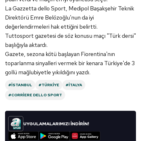
toplumu hizmetlerinin sunulması amacıyla
La Gazzetta dello Sport, Medipol Başakşehir Teknik
kullanılmaktadır. Diğer çerezler, sitemizin daha işlevsel
Direktörü Emre Belözoğlu'nun da iyi
kılınması ve kişiselleştirilmesi ve sizlere yönelik
değerlendirmeleri hak ettiğini belirtti.
reklam/pazarlama faaliyetlerinin yapılması, amaçlarıyla
Tuttosport gazetesi de söz konusu maçı "Türk dersi"
sınırlı olarak açık rızanız dahilinde kullanılacaktır.
başlığıyla aktardı.
Çerezlere ilişkin tercihlerinizi aşağıda yer alan panel
Gazete, sezona kötü başlayan Fiorentina'nın
vasıtasıyla belirleyebilirsiniz. Çerezlere ilişkin detaylı bilgi
toparlanma sinyalleri vermek bir kenara Türkiye'de 3
için Ayarlar butonuna tıklayabilir,
Çerez Bilgilendirme
gollü mağlubiyetle yıkıldığını yazdı.
Metnimizi
ziyaret edebilirsiniz.
#İSTANBUL
#TÜRKIYE
#İTALYA
6698 sayılı Kişisel Verilerin Korunması Kanunu uyarınca
#CORRIERE DELLO SPORT
hazırlanmış Aydınlatma Metnimizi okumak ve sitemizde
ilgili mevzuata uygun olarak kullanılan çerezlerle ilgili bilgi
almak için lütfen
tıklayınız
.
UYGULAMALARIMIZI İNDİRİN!