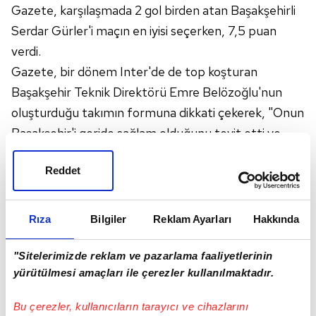
Gazete, karşılaşmada 2 gol birden atan Başakşehirli
Serdar Gürler'i maçın en iyisi seçerken, 7,5 puan
verdi.
Gazete, bir dönem Inter'de de top koşturan
Başakşehir Teknik Direktörü Emre Belözoğlu'nun
oluşturduğu takımın formuna dikkati çekerek, "Onun
Başakşehir'i geride sağlam olduğunu teyit etti ve
Fiorentina'ya çok az pozisyon verdi, ardından da
Reddet
gelen fırsatları değerlendirdi." ifadesini kullandı.
La Gazzetta dello Sport gazetesi de maça ilişkin
"Fiorentina serbest düşüşte.
Türkiye
'de dibe
Rıza
Bilgiler
Reklam Ayarları
Hakkında
vurdu." başlığını kullandı.
"Sitelerimizde reklam ve pazarlama faaliyetlerinin
yürütülmesi amaçları ile çerezler kullanılmaktadır.
Bu çerezler, kullanıcıların tarayıcı ve cihazlarını