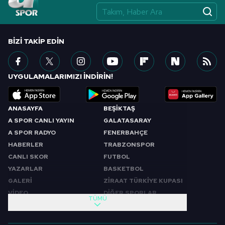
BIZI TAKIP EDIN
UYGULAMALARIMIZI İNDİRİN!
ANASAYFA
BEŞİKTAŞ
A SPOR CANLI YAYIN
GALATASARAY
A SPOR RADYO
FENERBAHÇE
HABERLER
TRABZONSPOR
CANLI SKOR
FUTBOL
YAZARLAR
BASKETBOL
GALERİ
ZİRAAT TÜRKİYE KUPASI
VİDEO
DİĞER SPORLAR
TÜMÜ
PROGRAMLAR
VIDEO