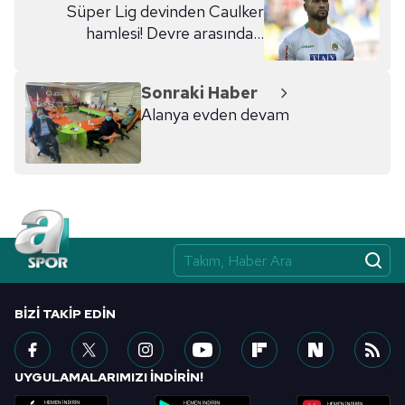
Süper Lig devinden Caulker
hamlesi! Devre arasında...
Sonraki Haber
Alanya evden devam
BIZI TAKIP EDIN
UYGULAMALARIMIZI İNDİRİN!