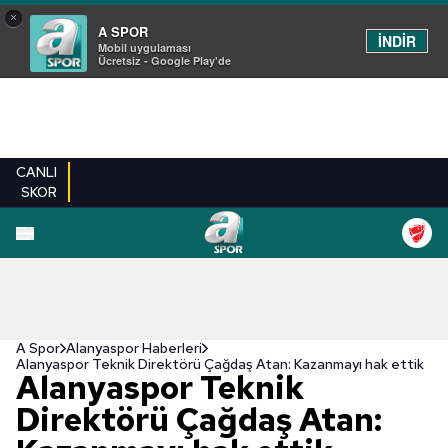
×
A SPOR
İNDİR
Mobil uygulaması
Ücretsiz - Google Play'de
CANLI
SKOR
A Spor
Alanyaspor Haberleri
Alanyaspor Teknik Direktörü Çağdaş Atan: Kazanmayı hak ettik
Alanyaspor Teknik
Direktörü Çağdaş Atan: