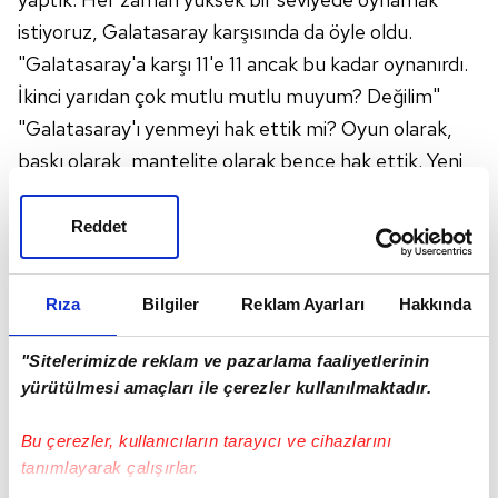
istiyoruz, Galatasaray karşısında da öyle oldu.
"Galatasaray'a karşı 11'e 11 ancak bu kadar oynanırdı.
İkinci yarıdan çok mutlu mutlu muyum? Değilim"
"Galatasaray'ı yenmeyi hak ettik mi? Oyun olarak,
baskı olarak, mantelite olarak bence hak ettik. Yeni
bir takım oluştu ve bu takımda da en yüksek verimi
almaya çalışıyoruz. Benim oyuncuyken de teknik
Reddet
adamken de her zaman motivasyonum yüksektir."
"
Sergen Yalçın
hocayla 4 sezon çalışırken bile
Rıza
Bilgiler
Reklam Ayarları
Hakkında
aklımda teknik direktörlük vardı, ekibim bile hazırdı.
Ofansif oyunumuz, önde baskımız devam edecek!
"Sitelerimizde reklam ve pazarlama faaliyetlerinin
Tüm ofansif sistemleri deneyeceğiz"
yürütülmesi amaçları ile çerezler kullanılmaktadır.
Bu çerezler, kullanıcıların tarayıcı ve cihazlarını
tanımlayarak çalışırlar.