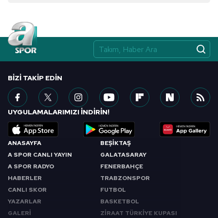
BIZI TAKIP EDIN
UYGULAMALARIMIZI İNDİRİN!
ANASAYFA
BEŞİKTAŞ
A SPOR CANLI YAYIN
GALATASARAY
A SPOR RADYO
FENERBAHÇE
HABERLER
TRABZONSPOR
CANLI SKOR
FUTBOL
YAZARLAR
BASKETBOL
GALERİ
ZİRAAT TÜRKİYE KUPASI