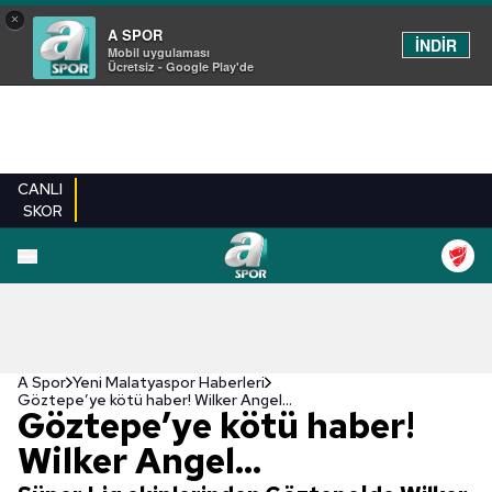
×
A SPOR
İNDİR
Mobil uygulaması
Ücretsiz - Google Play'de
CANLI
SKOR
A Spor
Yeni Malatyaspor Haberleri
Göztepe’ye kötü haber! Wilker Angel...
Göztepe’ye kötü haber!
Wilker Angel...