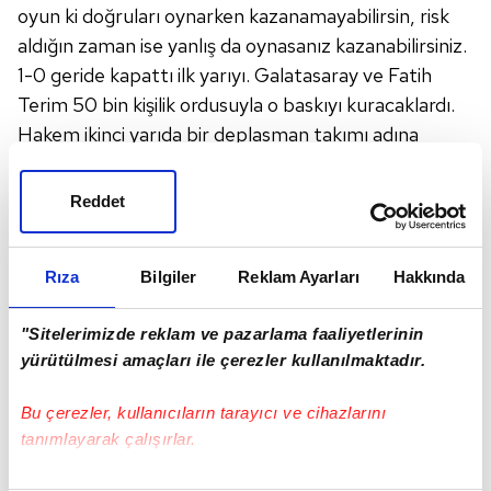
oyun ki doğruları oynarken kazanamayabilirsin, risk
aldığın zaman ise yanlış da oynasanız kazanabilirsiniz.
1-0 geride kapattı ilk yarıyı. Galatasaray ve Fatih
Terim 50 bin kişilik ordusuyla o baskıyı kuracaklardı.
Hakem ikinci yarıda bir deplasman takımı adına
Konya'yı ezdirmedi. Futbol öyle bir oyun ki bir teknik
direktör gelir bir takımı ayağa kaldırır. Sergen
Reddet
Yalçın'ın kişiliği, o rahatlık ve özgüveni sayesinde
takımını rahatlatır. Bunu sahada gördük.. Ancak yeni
Rıza
Bilgiler
Reklam Ayarları
Hakkında
geldi ve takımını yeni tanıyor. İkinci yarıda yaptığı
değişiklikler Konya adına işe yaramadı.
"Sitelerimizde reklam ve pazarlama faaliyetlerinin
İki değişiklik yaptı Fatih Terim... Linnes'i "Artık ben
yürütülmesi amaçları ile çerezler kullanılmaktadır.
sülale boyu hücum yapacağım.
En azından arkada Fofana'ya karşı bir tane çabuk
Bu çerezler, kullanıcıların tarayıcı ve cihazlarını
oyuncu olsun" düşüncesiyle 2. yarıda oyuna aldı.
tanımlayarak çalışırlar.
Hatta Muslera, ilk yarıda sekiz dakika libero gibi
oynadı.