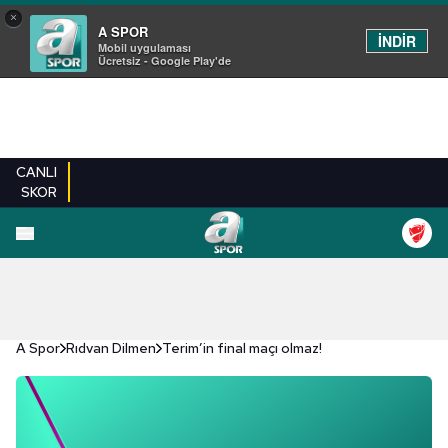
×
A SPOR
İNDİR
Mobil uygulaması
Ücretsiz - Google Play'de
CANLI
SKOR
A Spor
Rıdvan Dilmen
Terim’in final maçı olmaz!