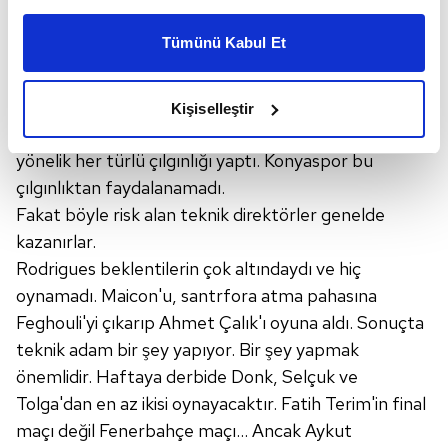
Bu çerezlere izin vermeniz halinde sizlere özel
Galatasaray 2-3-4-1 oynadı ikinci yarıda.. "Bu sıcağa
kişiselleştirilmiş reklamlar sunabilir, sayfalarımızda sizlere
Tümünü Kabul Et
daha iyi reklam deneyimi yaşatabiliriz. Bunu yaparken
kar dayanmaz" derken, Gomis'le 1-1'i buldu sarı-
amacımızın size daha iyi bir reklam deneyimi sunmak
kırmızılı takım... Maicon'u da aldı gönderdi santrfora
olduğunu ve sizlere en iyi içerikleri sunabilmek adına
birkaç dakikalığına..
Kişiselleştir
elimizden gelen çabayı gösterdiğimizi ve bu noktada,
Hamleler yanlış hamle değil, fakat kazanmaya
reklamların maliyetlerimizi karşılamak noktasında tek gelir
yönelik her türlü çılgınlığı yaptı. Konyaspor bu
kalemimiz olduğunu sizlere hatırlatmak isteriz.
çılgınlıktan faydalanamadı.
Fakat böyle risk alan teknik direktörler genelde
Her halükârda, kullanıcılar, bu çerezlere izin vermedikleri
kazanırlar.
takdirde, kullanıcılara hedefli reklamlar
gösterilmeyecektir."
Rodrigues beklentilerin çok altındaydı ve hiç
oynamadı. Maicon'u, santrfora atma pahasına
Sizlere daha iyi bir hizmet sunabilmek için İnternet
Feghouli'yi çıkarıp Ahmet Çalık'ı oyuna aldı. Sonuçta
Sitemizde kendimize ve üçüncü kişilere ait çerezler
teknik adam bir şey yapıyor. Bir şey yapmak
kullanılmaktadır. Bu çerezler vasıtasıyla çeşitli kişisel
önemlidir. Haftaya derbide Donk, Selçuk ve
verileriniz işlenmekte olup gerekli olan çerezler bilgi
Tolga'dan en az ikisi oynayacaktır. Fatih Terim'in final
toplumu hizmetlerinin sunulması amacıyla
maçı değil Fenerbahçe maçı... Ancak Aykut
kullanılmaktadır. Diğer çerezler, sitemizin daha işlevsel