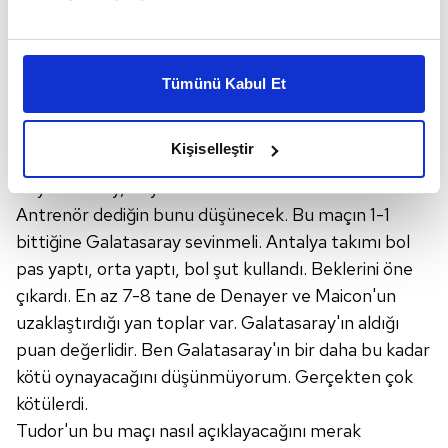
Selçuk değişikliğiyle neyi amaçlar? Böyle kaleye
Bu çerezlere izin vermeniz halinde sizlere özel
gidemezsin ki... Yasin veya Sinan'ı alıp Rodrigues'e,
kişiselleştirilmiş reklamlar sunabilir, sayfalarımızda sizlere
Gomis'e yardımcı bir tehdit soksaydın Antalya bu
Tümünü Kabul Et
daha iyi reklam deneyimi yaşatabiliriz. Bunu yaparken
kadar rahat gelemezdi. Golü yemek için bekledin,
amacımızın size daha iyi bir reklam deneyimi sunmak
bekledin yedin. Muslera'ya bağlıydı 1-0 bitip
olduğunu ve sizlere en iyi içerikleri sunabilmek adına
Kişiselleştir
bitmeyeceği. Kurtardı kurtaracaklarını ama futbol
elimizden gelen çabayı gösterdiğimizi ve bu noktada,
böyle bir olay, böyle beklersen bir tane atarlar.
reklamların maliyetlerimizi karşılamak noktasında tek gelir
kalemimiz olduğunu sizlere hatırlatmak isteriz.
Antrenör dediğin bunu düşünecek. Bu maçın 1-1
bittiğine Galatasaray sevinmeli. Antalya takımı bol
Her halükârda, kullanıcılar, bu çerezlere izin vermedikleri
pas yaptı, orta yaptı, bol şut kullandı. Beklerini öne
takdirde, kullanıcılara hedefli reklamlar
çıkardı. En az 7-8 tane de Denayer ve Maicon'un
gösterilmeyecektir."
uzaklaştırdığı yan toplar var. Galatasaray'ın aldığı
puan değerlidir. Ben Galatasaray'ın bir daha bu kadar
Sizlere daha iyi bir hizmet sunabilmek için İnternet
kötü oynayacağını düşünmüyorum. Gerçekten çok
Sitemizde kendimize ve üçüncü kişilere ait çerezler
kötülerdi.
kullanılmaktadır. Bu çerezler vasıtasıyla çeşitli kişisel
verileriniz işlenmekte olup gerekli olan çerezler bilgi
Tudor'un bu maçı nasıl açıklayacağını merak