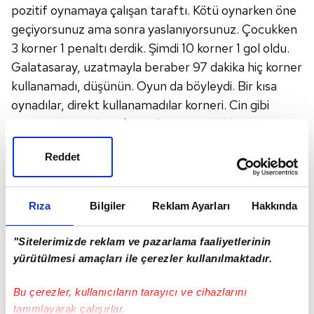
pozitif oynamaya çalışan taraftı. Kötü oynarken öne
geçiyorsunuz ama sonra yaslanıyorsunuz. Çocukken
3 korner 1 penaltı derdik. Şimdi 10 korner 1 gol oldu.
Galatasaray, uzatmayla beraber 97 dakika hiç korner
kullanamadı, düşünün. Oyun da böyleydi. Bir kısa
oynadılar, direkt kullanamadılar korneri. Cin gibi
oyuncu, bir attılar, 9'uncu korner gol oldu. Maçın
özeti burada yatıyor.
Reddet
4 maç 10 puan kötü değildir. Fakat teknik
direktörlerle ilgili bir takım doneler sunmamız gerek...
Bu maçın 1-0 bitmeyeceğini devre arası
Rıza
Bilgiler
Reklam Ayarları
Hakkında
düşünmüştüm. Topla olduğu kadar topsuz da kat
edebilecek oyuncular lazım. Ndiaye'yi çıkarıp
"Sitelerimizde reklam ve pazarlama faaliyetlerinin
Selçuk'u alıyorsun. Pasla rakip yarı alana
yürütülmesi amaçları ile çerezler kullanılmaktadır.
yerleşemiyorsun. 1-0 galipsin. Yaslandı Galatasaray.
Diego kucağına aldı Gomis'i, diğer stoper boş kaldı.
Bu çerezler, kullanıcıların tarayıcı ve cihazlarını
tanımlayarak çalışırlar.
Sürekli aradı Antalyaspor. Bir antrenör Ndiaye-