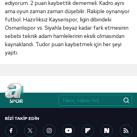
toplumu hizmetlerinin sunulması amacıyla
ediyorum. 2 puan kaybettik dememeli. Kadro aynı
kullanılmaktadır. Diğer çerezler, sitemizin daha işlevsel
ama oyun zaman zaman düşebilir. Rakiple oynanıyor
kılınması ve kişiselleştirilmesi ve sizlere yönelik
futbol. Hazırlıksız Kayserispor, ligin dibindeki
reklam/pazarlama faaliyetlerinin yapılması, amaçlarıyla
Osmanlıspor vs. Siyahla beyaz kadar fark etmesinin
sınırlı olarak açık rızanız dahilinde kullanılacaktır.
sebebi teknik adam hamlelerinin eksik olmasından
kaynaklandı. Tudor puan kaybetmek için her şeyi
Çerezlere ilişkin tercihlerinizi aşağıda yer alan panel
yaptı.
vasıtasıyla belirleyebilirsiniz. Çerezlere ilişkin detaylı bilgi
için Ayarlar butonuna tıklayabilir,
Çerez Bilgilendirme
Metnimizi
ziyaret edebilirsiniz.
6698 sayılı Kişisel Verilerin Korunması Kanunu uyarınca
hazırlanmış Aydınlatma Metnimizi okumak ve sitemizde
ilgili mevzuata uygun olarak kullanılan çerezlerle ilgili bilgi
almak için lütfen
tıklayınız
.
BIZI TAKIP EDIN