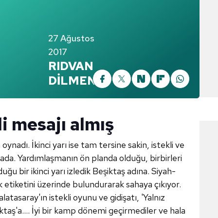
27 Ağustos
2017
RIDVAN
DİLMEN
i mesajı almış
 oynadı. İkinci yarı ise tam tersine sakin, istekli ve
ada. Yardımlaşmanın ön planda olduğu, birbirleri
ğu bir ikinci yarı izledik Beşiktaş adına. Siyah-
uk etiketini üzerinde bulundurarak sahaya çıkıyor.
tasaray'ın istekli oyunu ve gidişatı, 'Yalnız
taş'a.... İyi bir kamp dönemi geçirmediler ve hala