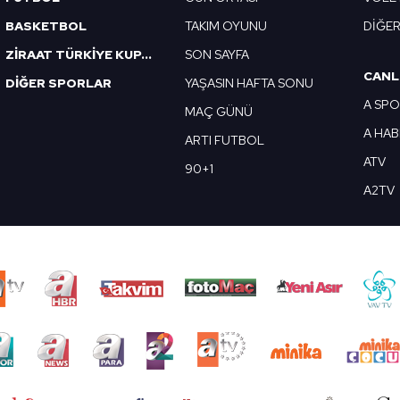
BASKETBOL
TAKIM OYUNU
DİĞE
ZİRAAT TÜRKİYE KUPASI
SON SAYFA
CANL
DİĞER SPORLAR
YAŞASIN HAFTA SONU
A SP
MAÇ GÜNÜ
A HA
ARTI FUTBOL
ATV
90+1
A2TV