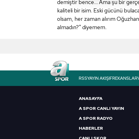
demiştir bence... Ama şu bir ger
amacıyla kullanılmaktadır. Diğer
kaliteli bir isim. Eski gücünü bula
reklam/pazarlama faaliyetlerinin
olsam, her zaman alırım Oğuzhan
Çerezlere ilişkin tercihlerinizi 
almadın?" diyemem.
butonuna tıklayabilir,
Çerez Bi
6698 sayılı Kişisel Verilerin 
mevzuata uygun olarak kullanılan
RSS
YAYIN AKIŞI
FREKANSLAR
ANASAYFA
A SPOR CANLI YAYIN
A SPOR RADYO
HABERLER
CANLI SKOR