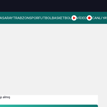
ASARAY
TRABZONSPOR
FUTBOL
BASKETBOL
VİDEO
CANLI YA
ı almış