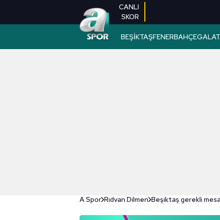
CANLI
SKOR
BEŞİKTAŞ
FENERBAHÇE
GALAT
A Spor
Rıdvan Dilmen
Beşiktaş gerekli mesaj