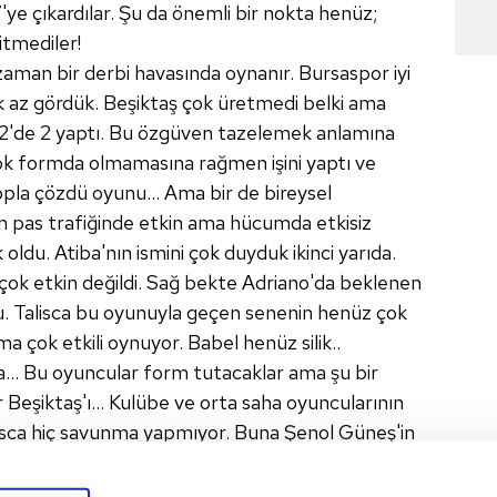
7'ye çıkardılar. Şu da önemli bir nokta henüz;
itmediler!
aman bir derbi havasında oynanır. Bursaspor iyi
k az gördük. Beşiktaş çok üretmedi belki ama
 2'de 2 yaptı. Bu özgüven tazelemek anlamına
 çok formda olmamasına rağmen işini yaptı ve
topla çözdü oyunu... Ama bir de bireysel
 pas trafiğinde etkin ama hücumda etkisiz
oldu. Atiba'nın ismini çok duyduk ikinci yarıda.
çok etkin değildi. Sağ bekte Adriano'da beklenen
 Talisca bu oyunuyla geçen senenin henüz çok
 çok etkili oynuyor. Babel henüz silik..
... Bu oyuncular form tutacaklar ama şu bir
Beşiktaş'ı... Kulübe ve orta saha oyuncularının
lisca hiç savunma yapmıyor. Buna Şenol Güneş'in
 dörtlü oyuncu kalıyor. Talisca, santrfor gibi