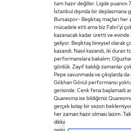
tam hazır değiller. Ligde puanını 
İstanbul dışında bir deplasmana g
Bursaspor- Beşiktaş maçları her z
mücadele etti ama biz Fabri'yi ço
kazanacak kadar üretti ve evinde
geliyor. Beşiktaş bireysel olarak
kazandı. Nasıl kazandı, iki duran 
performanslara bakalım; Oğuzhan
gördük. Zayıf kaldığı zamanlar çok 
Pepe savunmada ve çıkışlarda da 
Gökhan Gönül performansı yoktu.
gerisinde. Cenk fena başlamadı ama
Quaresma ise bildiğimiz Quaresma
gerçek kolay bir sezon beklemiyor 
her zaman hazır olması lazım. Ta
dikkat etmesi lazım. İleride sürekli
oynuyor!