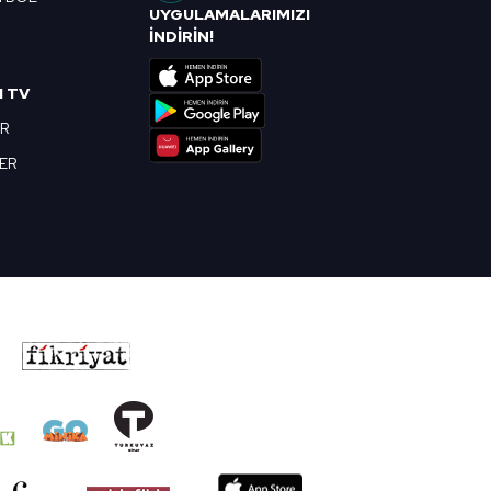
UYGULAMALARIMIZI
R
İNDİRİN!
I TV
OR
BER