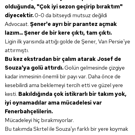
olduğunda, "Çok
iyi sezon geçirip bıraktım"
diyecektir.
0-0 da bitseydi mutsuz değildi
Advocaat.
Şener'e ayrı
bir parantez açmak
lazım... Şener de bir
kere çıktı, tam çıktı.
Ligin ilk yarısında attığı golde de Şener, Van Persie'ye
attırmıştı.
Bu kez ekstradan bir çalım
atarak Josef de
Souza'ya golü
attırdı.
Golün gelmesinde çizgiye
kadar inmesinin önemli bir
payı var. Daha önce de
kesebilirdi
ama beklemeyi tercih etti
ve güzel yere
kesti.
Bakıldığında
çok istikrarlı bir takım yok,
iyi oynamadılar ama mücadelesi
var
Fenerbahçelilerin.
Mücadeleyi hiç bırakmıyorlar.
Bu takımda Skrtel ile Souza'yı farklı bir yere koymak