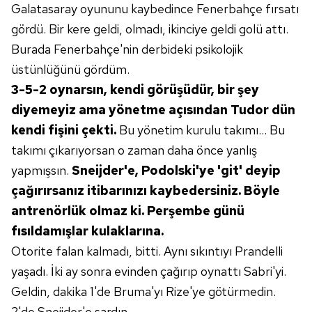
Galatasaray oyununu kaybedince Fenerbahçe fırsatı
gördü. Bir kere geldi, olmadı, ikinciye geldi golü attı.
6698 sayılı Kişisel Verilerin Korunması Kanunu uyarınca
hazırlanmış Aydınlatma Metnimizi okumak ve sitemizde
Burada Fenerbahçe'nin derbideki psikolojik
ilgili mevzuata uygun olarak kullanılan çerezlerle ilgili bilgi
üstünlüğünü gördüm.
almak için lütfen
tıklayınız
.
3-5-2 oynarsın, kendi görüşüdür, bir şey
diyemeyiz ama yönetme açısından Tudor
dün
kendi fişini çekti.
Bu yönetim kurulu
takımı... Bu
takımı çıkarıyorsan o zaman
daha önce yanlış
yapmışsın.
Sneijder'e,
Podolski'ye 'git' deyip
çağırırsanız itibarınızı
kaybedersiniz. Böyle
antrenörlük olmaz
ki. Perşembe günü
fısıldamışlar kulaklarına.
Otorite falan kalmadı, bitti. Aynı sıkıntıyı Prandelli
yaşadı. İki ay sonra evinden çağırıp oynattı Sabri'yi.
Geldin, dakika 1'de Bruma'yı Rize'ye götürmedin.
2'de Sneijder'e sardın.