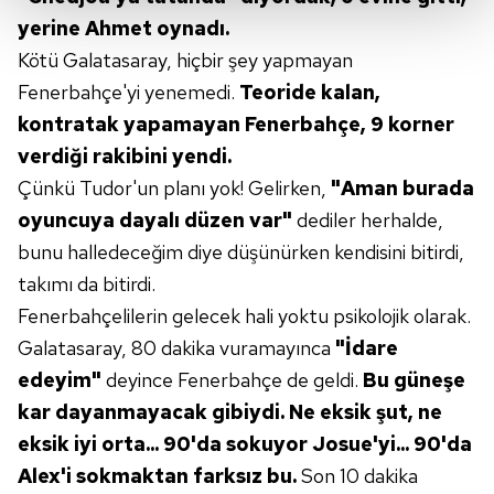
yerine
Ahmet oynadı.
Her halükârda, kullanıcılar, bu çerezlere izin vermedikleri
Kötü Galatasaray, hiçbir şey yapmayan
takdirde, kullanıcılara hedefli reklamlar
gösterilmeyecektir."
Fenerbahçe'yi yenemedi.
Teoride kalan,
kontratak yapamayan
Fenerbahçe, 9 korner
Sizlere daha iyi bir hizmet sunabilmek için İnternet
verdiği
rakibini yendi.
Sitemizde kendimize ve üçüncü kişilere ait çerezler
Çünkü Tudor'un planı yok! Gelirken,
"Aman
burada
kullanılmaktadır. Bu çerezler vasıtasıyla çeşitli kişisel
oyuncuya dayalı düzen var"
dediler herhalde,
verileriniz işlenmekte olup gerekli olan çerezler bilgi
toplumu hizmetlerinin sunulması amacıyla
bunu halledeceğim diye düşünürken kendisini bitirdi,
kullanılmaktadır. Diğer çerezler, sitemizin daha işlevsel
takımı da bitirdi.
kılınması ve kişiselleştirilmesi ve sizlere yönelik
Fenerbahçelilerin gelecek hali yoktu psikolojik olarak.
reklam/pazarlama faaliyetlerinin yapılması, amaçlarıyla
Galatasaray, 80 dakika vuramayınca
"İdare
sınırlı olarak açık rızanız dahilinde kullanılacaktır.
edeyim"
deyince Fenerbahçe de geldi.
Bu güneşe
Çerezlere ilişkin tercihlerinizi aşağıda yer alan panel
kar dayanmayacak
gibiydi. Ne eksik şut, ne
vasıtasıyla belirleyebilirsiniz. Çerezlere ilişkin detaylı bilgi
eksik
iyi orta... 90'da sokuyor Josue'yi... 90'da
için Ayarlar butonuna tıklayabilir,
Çerez Bilgilendirme
Alex'i sokmaktan farksız bu.
Son 10 dakika
Metnimizi
ziyaret edebilirsiniz.