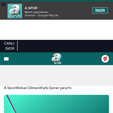
×
A SPOR
İNDİR
Mobil uygulaması
Ücretsiz - Google Play'de
CANLI
SKOR
A Spor
Rıdvan Dilmen
Farkı Şener yarattı