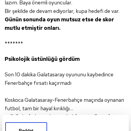
lazım. Baya önemli oyuncular.
Bir şekilde de devam ediyorlar, kupa hedefi de var.
Günün
sonunda oyun mutsuz etse de
skor
mutlu etmiştir onları.
*******
Psikolojik üstünlüğü gördüm
Son 10 dakika Galatasaray oyununu kaybedince
Fenerbahçe fırsatı kaçırmadı
Koskoca Galatasaray-Fenerbahçe maçında oynanan
futbol, tam bir hayal kırıklığı...
Tribünlerin boş olması da bir şey
gösteriyor...
Kazanan Fenerbahçe için de birçok
şey
Reddet